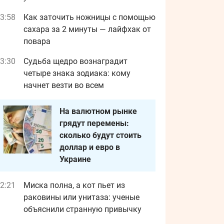
3:58
Как заточить ножницы с помощью
сахара за 2 минуты — лайфхак от
повара
3:30
Судьба щедро вознаградит
четыре знака зодиака: кому
начнет везти во всем
На валютном рынке
грядут перемены:
сколько будут стоить
доллар и евро в
Украине
2:21
Миска полна, а кот пьет из
раковины или унитаза: ученые
объяснили странную привычку