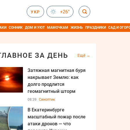
+26°
УКР
АКИ
СОННИК
ДОМ И УЮТ
МАМОЧКАМ
ЖИЗНЬ
ПРАЗДНИКИ
САД И ОГОР
ГЛАВНОЕ ЗА ДЕНЬ
Ещё
Затяжная магнитная буря
накрывает Землю: как
долго продлится
геомагнитный шторм
08:39
Синоптик
В Екатеринбурге
масштабный пожар после
атаки дронов — что