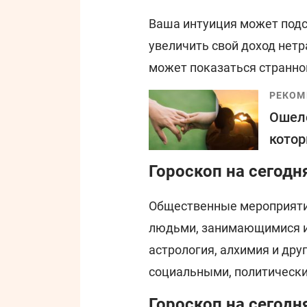
Ваша интуиция может под
увеличить свой доход нет
может показаться странной
РЕКОМ
Ошело
котор
Гороскоп на сегодн
Общественные мероприятия
людьми, занимающимися и
астрология, алхимия и дру
социальными, политическ
Гороскоп на сегодн