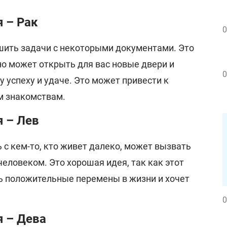
я – Рак
0
шить задачи с некоторыми документами. Это
но может открыть для вас новые двери и
0
 успеху и удаче. Это может привести к
м знакомствам.
я – Лев
 с кем-то, кто живет далеко, может вызвать
человеком. Это хорошая идея, так как этот
 положительные перемены в жизни и хочет
0
я – Дева