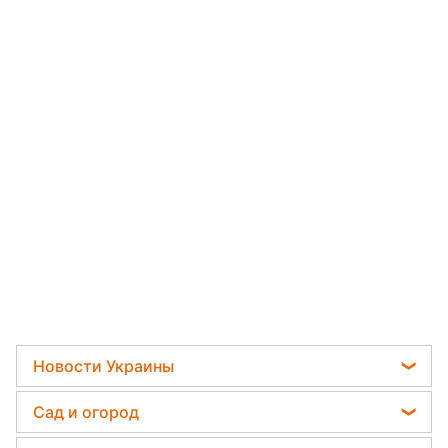
Новости Украины
Телеграм новости Украины
Сад и огород
Пенсии в Украине