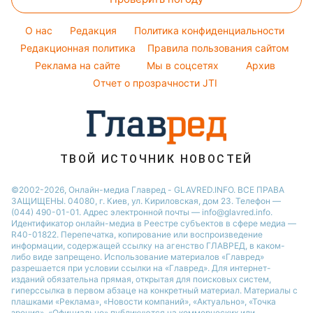
Тесты по картинке
Ани Лорак
Модные ошибки
Оптические иллюзии
Кейт Миддлтон
O нас
Редакция
Политика конфиденциальности
Новости моды
Народные приметы
Редакционная политика
Алла Пугачева
Правила пользования сайтом
Советы от Андре Тана
Реклама на сайте
Мы в соцсетях
Архив
Все о шоу-бизнесе
Максим Галкин
Отчет о прозрачности JTI
Настя Каменских
Виталий Козловский
Потап
ТВОЙ ИСТОЧНИК НОВОСТЕЙ
©2002-2026, Онлайн-медиа Главред - GLAVRED.INFO. ВСЕ ПРАВА
ЗАЩИЩЕНЫ. 04080, г. Киев, ул. Кириловская, дом 23. Телефон —
(044) 490-01-01. Адрес электронной почты — info@glavred.info.
Идентификатор онлайн-медиа в Реестре cубъектов в сфере медиа —
R40-01822.
Перепечатка, копирование или воспроизведение
информации, содержащей ссылку на агенство ГЛАВРЕД, в каком-
либо виде запрещено. Использование материалов «Главред»
разрешается при условии ссылки на «Главред». Для интернет-
изданий обязательна прямая, открытая для поисковых систем,
гиперссылка в первом абзаце на конкретный материал. Материалы с
плашками «Реклама», «Новости компаний», «Актуально», «Точка
зрения», «Официально» публикуются на коммерческих или