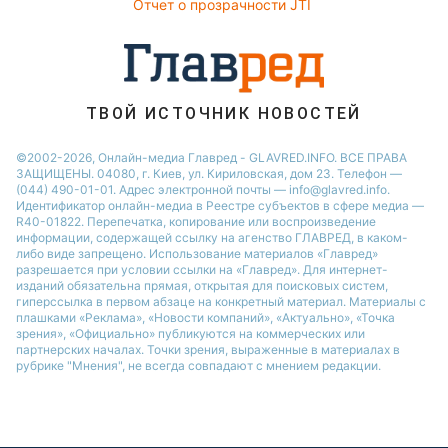
Отчет о прозрачности JTI
Настя Каменских
Виталий Козловский
Потап
ТВОЙ ИСТОЧНИК НОВОСТЕЙ
©2002-2026, Онлайн-медиа Главред - GLAVRED.INFO. ВСЕ ПРАВА
ЗАЩИЩЕНЫ. 04080, г. Киев, ул. Кириловская, дом 23. Телефон —
(044) 490-01-01. Адрес электронной почты — info@glavred.info.
Идентификатор онлайн-медиа в Реестре cубъектов в сфере медиа —
R40-01822.
Перепечатка, копирование или воспроизведение
информации, содержащей ссылку на агенство ГЛАВРЕД, в каком-
либо виде запрещено. Использование материалов «Главред»
разрешается при условии ссылки на «Главред». Для интернет-
изданий обязательна прямая, открытая для поисковых систем,
гиперссылка в первом абзаце на конкретный материал. Материалы с
плашками «Реклама», «Новости компаний», «Актуально», «Точка
зрения», «Официально» публикуются на коммерческих или
партнерских началах. Точки зрения, выраженные в материалах в
рубрике "Мнения", не всегда совпадают с мнением редакции.