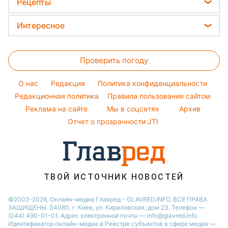
Новости Ровно
Рецепты
Прогноз погоды
Ольга Сумская
Новости Запорожья
Закуски
Магнитные бури
Интересное
Филипп Киркоров
Новости Львова
Салаты
Погода на сегодня
Головоломки
Елена Зеленская
Новости Днепра
Простые блюда
Проверить погоду
Тесты по картинке
Ани Лорак
Новости Тернополя
Легкие десерты
Оптические иллюзии
Кейт Миддлтон
Новости Житомира
O нас
Редакция
Политика конфиденциальности
Напитки
Народные приметы
Редакционная политика
Алла Пугачева
Правила пользования сайтом
Новости Одессы
Праздничное меню
Реклама на сайте
Мы в соцсетях
Архив
Все о шоу-бизнесе
Максим Галкин
Новости Харькова
Отчет о прозрачности JTI
Настя Каменских
Виталий Козловский
Потап
ТВОЙ ИСТОЧНИК НОВОСТЕЙ
©2002-2026, Онлайн-медиа Главред - GLAVRED.INFO. ВСЕ ПРАВА
ЗАЩИЩЕНЫ. 04080, г. Киев, ул. Кириловская, дом 23. Телефон —
(044) 490-01-01. Адрес электронной почты — info@glavred.info.
Идентификатор онлайн-медиа в Реестре cубъектов в сфере медиа —