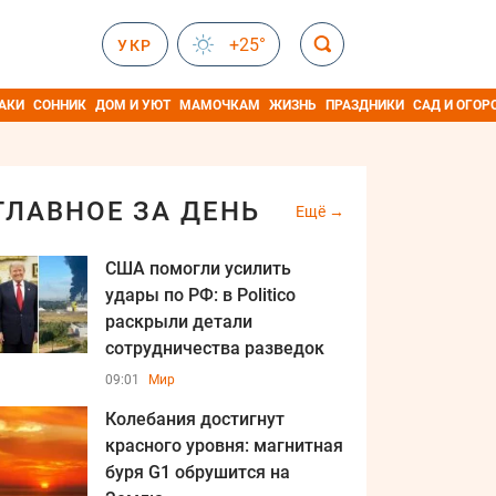
+25°
УКР
АКИ
СОННИК
ДОМ И УЮТ
МАМОЧКАМ
ЖИЗНЬ
ПРАЗДНИКИ
САД И ОГОР
ГЛАВНОЕ ЗА ДЕНЬ
Ещё
США помогли усилить
удары по РФ: в Politico
раскрыли детали
сотрудничества разведок
09:01
Мир
Колебания достигнут
красного уровня: магнитная
буря G1 обрушится на