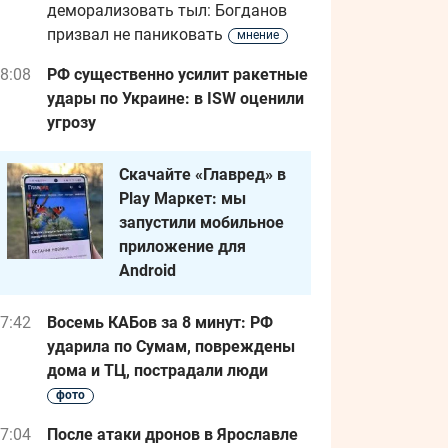
деморализовать тыл: Богданов
призвал не паниковать
мнение
8:08
РФ существенно усилит ракетные
удары по Украине: в ISW оценили
угрозу
Скачайте «Главред» в
Play Маркет: мы
запустили мобильное
приложение для
Android
7:42
Восемь КАБов за 8 минут: РФ
ударила по Сумам, повреждены
дома и ТЦ, пострадали люди
фото
7:04
После атаки дронов в Ярославле