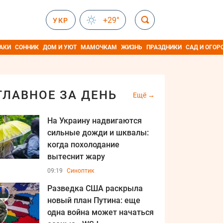
+29°
УКР
АКИ
СОННИК
ДОМ И УЮТ
МАМОЧКАМ
ЖИЗНЬ
ПРАЗДНИКИ
САД И ОГОР
ГЛАВНОЕ ЗА ДЕНЬ
Ещё
На Украину надвигаются
сильные дожди и шквалы:
когда похолодание
вытеснит жару
09:19
Синоптик
Разведка США раскрыла
новый план Путина: еще
одна война может начаться