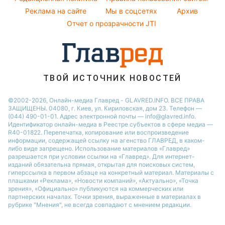
Ани Лорак
Реклама на сайте
Мы в соцсетях
Архив
Кейт Миддлтон
Отчет о прозрачности JTI
Алла Пугачева
ТВОЙ ИСТОЧНИК НОВОСТЕЙ
©2002-2026, Онлайн-медиа Главред - GLAVRED.INFO. ВСЕ ПРАВА
ЗАЩИЩЕНЫ. 04080, г. Киев, ул. Кириловская, дом 23. Телефон —
(044) 490-01-01. Адрес электронной почты — info@glavred.info.
Идентификатор онлайн-медиа в Реестре cубъектов в сфере медиа —
R40-01822.
Перепечатка, копирование или воспроизведение
информации, содержащей ссылку на агенство ГЛАВРЕД, в каком-
либо виде запрещено. Использование материалов «Главред»
разрешается при условии ссылки на «Главред». Для интернет-
изданий обязательна прямая, открытая для поисковых систем,
гиперссылка в первом абзаце на конкретный материал. Материалы с
плашками «Реклама», «Новости компаний», «Актуально», «Точка
зрения», «Официально» публикуются на коммерческих или
партнерских началах. Точки зрения, выраженные в материалах в
рубрике "Мнения", не всегда совпадают с мнением редакции.