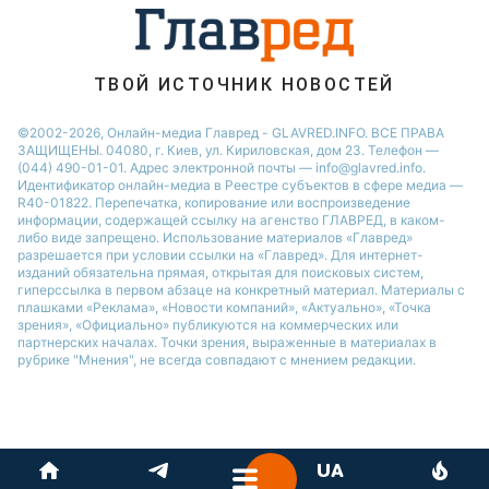
ТВОЙ ИСТОЧНИК НОВОСТЕЙ
©2002-2026, Онлайн-медиа Главред - GLAVRED.INFO. ВСЕ ПРАВА
ЗАЩИЩЕНЫ. 04080, г. Киев, ул. Кириловская, дом 23. Телефон —
(044) 490-01-01. Адрес электронной почты — info@glavred.info.
Идентификатор онлайн-медиа в Реестре cубъектов в сфере медиа —
R40-01822.
Перепечатка, копирование или воспроизведение
информации, содержащей ссылку на агенство ГЛАВРЕД, в каком-
либо виде запрещено. Использование материалов «Главред»
разрешается при условии ссылки на «Главред». Для интернет-
изданий обязательна прямая, открытая для поисковых систем,
гиперссылка в первом абзаце на конкретный материал. Материалы с
плашками «Реклама», «Новости компаний», «Актуально», «Точка
зрения», «Официально» публикуются на коммерческих или
партнерских началах. Точки зрения, выраженные в материалах в
рубрике "Мнения", не всегда совпадают с мнением редакции.