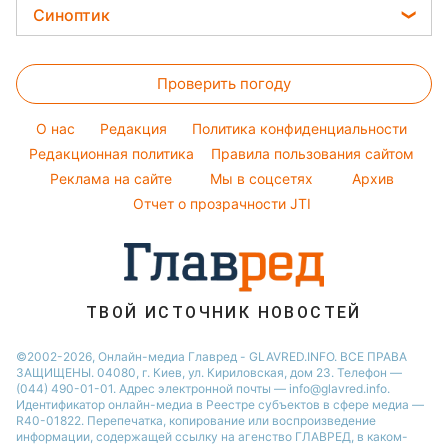
Новости Запорожья
Цены на продукты
Легкие десерты
Синоптик
Филипп Киркоров
Авто
Новости Львова
Денежная помощь
Напитки
Елена Зеленская
Прогноз погоды
Стирка
Новости Днепра
Тарифы
Праздничное меню
Ани Лорак
Проверить погоду
Магнитные бури
Комнатные растения
Новости Тернополя
Курс валют
Кейт Миддлтон
Погода на сегодня
O нас
Редакция
Политика конфиденциальности
Алла Пугачева
Погода на завтра
Редакционная политика
Правила пользования сайтом
Реклама на сайте
Мы в соцсетях
Архив
Пылевая буря
Отчет о прозрачности JTI
ТВОЙ ИСТОЧНИК НОВОСТЕЙ
©2002-2026, Онлайн-медиа Главред - GLAVRED.INFO. ВСЕ ПРАВА
ЗАЩИЩЕНЫ. 04080, г. Киев, ул. Кириловская, дом 23. Телефон —
(044) 490-01-01. Адрес электронной почты — info@glavred.info.
Идентификатор онлайн-медиа в Реестре cубъектов в сфере медиа —
R40-01822.
Перепечатка, копирование или воспроизведение
информации, содержащей ссылку на агенство ГЛАВРЕД, в каком-