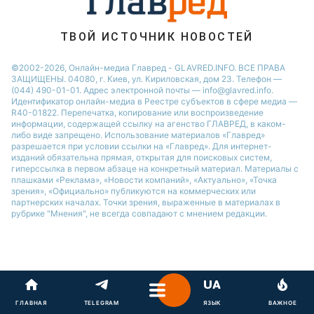
ТВОЙ ИСТОЧНИК НОВОСТЕЙ
©2002-2026, Онлайн-медиа Главред - GLAVRED.INFO. ВСЕ ПРАВА
ЗАЩИЩЕНЫ. 04080, г. Киев, ул. Кириловская, дом 23. Телефон —
(044) 490-01-01. Адрес электронной почты — info@glavred.info.
Идентификатор онлайн-медиа в Реестре cубъектов в сфере медиа —
R40-01822.
Перепечатка, копирование или воспроизведение
информации, содержащей ссылку на агенство ГЛАВРЕД, в каком-
либо виде запрещено. Использование материалов «Главред»
разрешается при условии ссылки на «Главред». Для интернет-
изданий обязательна прямая, открытая для поисковых систем,
гиперссылка в первом абзаце на конкретный материал. Материалы с
плашками «Реклама», «Новости компаний», «Актуально», «Точка
зрения», «Официально» публикуются на коммерческих или
партнерских началах. Точки зрения, выраженные в материалах в
рубрике "Мнения", не всегда совпадают с мнением редакции.
ГЛАВНАЯ
TELEGRAM
ЯЗЫК
ВАЖНОЕ