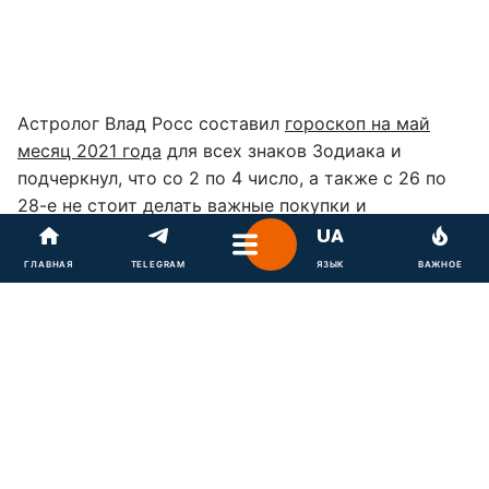
Астролог Влад Росс составил
гороскоп на май
месяц 2021 года
для всех знаков Зодиака и
подчеркнул, что со 2 по 4 число, а также с 26 по
28-е не стоит делать важные покупки и
вкладывать деньги.
ГЛАВНАЯ
TELEGRAM
ЯЗЫК
ВАЖНОЕ
Эксперт сказал
Главреду
, что в эти периоды
необходимо исключить возможные риски.
По его словам, на протяжении мая у многих будет
спокойное, даже беспечное отношение к
средствам, а это облегчит жизнь мошенникам.
"…существует риск денежных потерь, обманов и
"разводов" по телефону", – предупредил
собеседник.