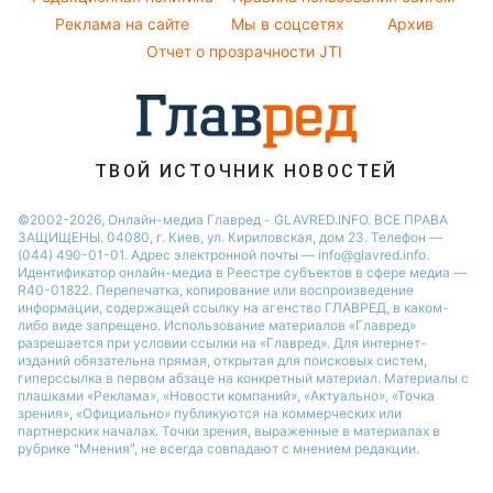
Реклама на сайте
Мы в соцсетях
Архив
Новости моды
Отчет о прозрачности JTI
Советы от Андре Тана
ТВОЙ ИСТОЧНИК НОВОСТЕЙ
©2002-2026, Онлайн-медиа Главред - GLAVRED.INFO. ВСЕ ПРАВА
ЗАЩИЩЕНЫ. 04080, г. Киев, ул. Кириловская, дом 23. Телефон —
(044) 490-01-01. Адрес электронной почты — info@glavred.info.
Идентификатор онлайн-медиа в Реестре cубъектов в сфере медиа —
R40-01822.
Перепечатка, копирование или воспроизведение
информации, содержащей ссылку на агенство ГЛАВРЕД, в каком-
либо виде запрещено. Использование материалов «Главред»
разрешается при условии ссылки на «Главред». Для интернет-
изданий обязательна прямая, открытая для поисковых систем,
гиперссылка в первом абзаце на конкретный материал. Материалы с
плашками «Реклама», «Новости компаний», «Актуально», «Точка
зрения», «Официально» публикуются на коммерческих или
партнерских началах. Точки зрения, выраженные в материалах в
рубрике "Мнения", не всегда совпадают с мнением редакции.