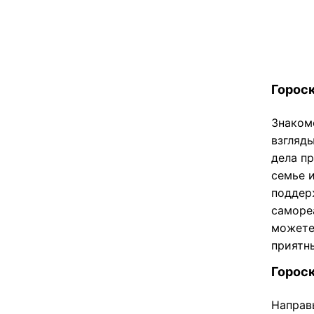
Гороск
Знаком
взгляд
дела п
семье 
поддер
саморе
можете
приятн
Гороск
Направь