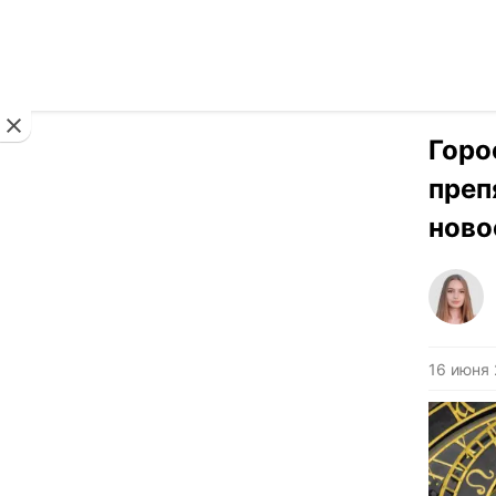
Новости
Горо
преп
ново
16 июня 