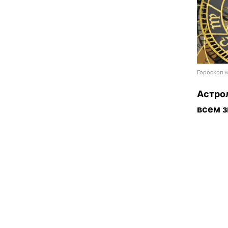
Гороскоп н
Астрол
всем з