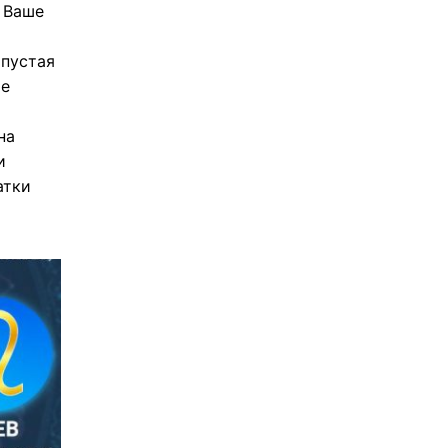
 Ваше
 пустая
ие
на
и
атки