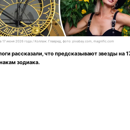
а 17 июня 2026 года / Коллаж: Главред, фото: pixabay.com, magnific.com
оги рассказали, что предсказывают звезды на 1
накам зодиака.