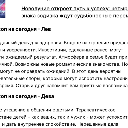
Новолуние откроет путь к успеху: четыр
знака зодиака ждут судьбоносные пер
оп на сегодня - Лев
удачный день для здоровья. Бодрое настроение придас
 и уверенности. Инвестиции, сделанные ранее, могут
ти ожидаемый результат. Атмосфера в семье будет при
ичной. Возможны новые романтические знакомства. Н
могут не оправдать ожиданий. В этот день вероятны
овательные споры, которые могут испортить настроени
 время. Старый друг напомнит вам приятные воспомина
оп на сегодня - Дева
е утешение в общении с детьми. Терапевтическое
твие детей - как ваших, так и чужих - может успокоит
у и дать внутреннее спокойствие. Нерешенные дела