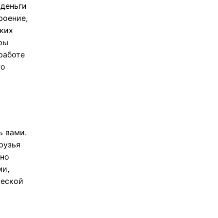
 деньги
роение,
зких
ры
работе
го
ь вами.
рузья
тно
ми,
жеской