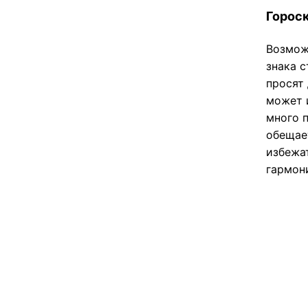
Гороск
Возмож
знака 
просят
может и
много 
обещае
избежа
гармон