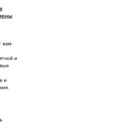
е
емены
т вам
ятной и
овые
е и
ния.
ь