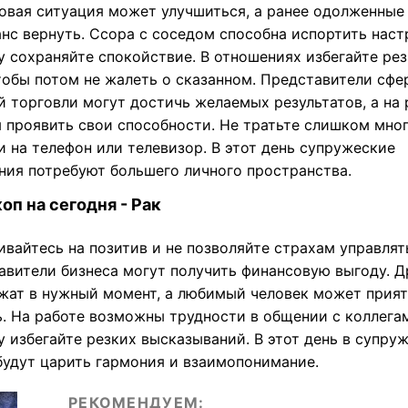
овая ситуация может улучшиться, а ранее одолженные
нс вернуть. Ссора с соседом способна испортить наст
у сохраняйте спокойствие. В отношениях избегайте ре
чтобы потом не жалеть о сказанном. Представители сфе
й торговли могут достичь желаемых результатов, а на 
я проявить свои способности. Не тратьте слишком мно
 на телефон или телевизор. В этот день супружеские
ния потребуют большего личного пространства.
оп на сегодня - Рак
вайтесь на позитив и не позволяйте страхам управлят
авители бизнеса могут получить финансовую выгоду. Д
жат в нужный момент, а любимый человек может прия
ь. На работе возможны трудности в общении с коллега
 избегайте резких высказываний. В этот день в супру
будут царить гармония и взаимопонимание.
РЕКОМЕНДУЕМ: