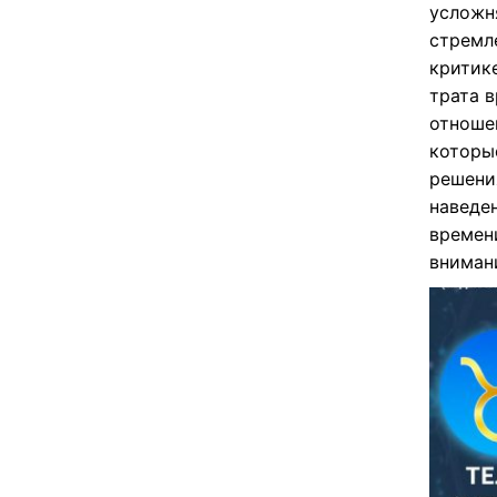
усложн
стремл
критике
трата в
отноше
которы
решени
наведен
времен
вниман