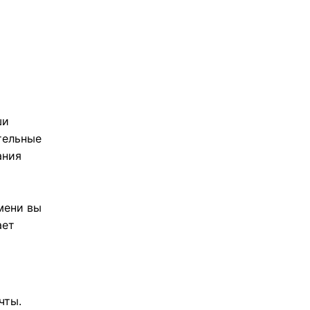
ши
тельные
ания
мени вы
ает
чты.