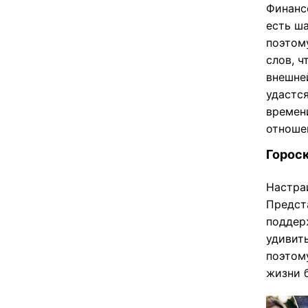
Финанс
есть ша
поэтом
слов, 
внешне
удастс
времени
отноше
Гороск
Настраи
Предст
поддер
удивит
поэтому
жизни 