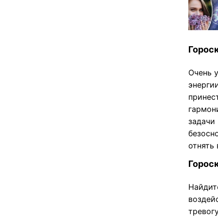
Гороск
Очень 
энергии
принес
гармон
задачи 
безосн
отнять
Гороск
Найдит
воздейс
тревог