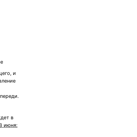
ье
его, и
вление
переди.
ждет в
8 июня: