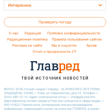
Ольга Сумская
Женские стрижки
Погода на завтра
Интересное
Новости Житомира
Филипп Киркоров
Окрашивание волос
Пылевая буря
Новости Одессы
Головоломки
Елена Зеленская
Красивый маникюр
Проверить погоду
Тесты по картинке
Ани Лорак
Модные ошибки
Оптические иллюзии
Кейт Миддлтон
O нас
Редакция
Политика конфиденциальности
Новости моды
Народные приметы
Редакционная политика
Алла Пугачева
Правила пользования сайтом
Советы от Андре Тана
Реклама на сайте
Мы в соцсетях
Архив
Все о шоу-бизнесе
Максим Галкин
Отчет о прозрачности JTI
Настя Каменских
Виталий Козловский
Потап
ТВОЙ ИСТОЧНИК НОВОСТЕЙ
©2002-2026, Онлайн-медиа Главред - GLAVRED.INFO. ВСЕ ПРАВА
ЗАЩИЩЕНЫ. 04080, г. Киев, ул. Кириловская, дом 23. Телефон —
(044) 490-01-01. Адрес электронной почты — info@glavred.info.
Идентификатор онлайн-медиа в Реестре cубъектов в сфере медиа —
R40-01822.
Перепечатка, копирование или воспроизведение
информации, содержащей ссылку на агенство ГЛАВРЕД, в каком-