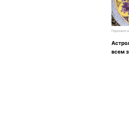
Гороскоп н
Астрол
всем з