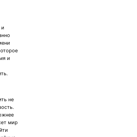
 и
анно
мени
которое
мя и
ть.
ить не
вость.
рожнее
сет мир
йти