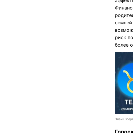
эффект
Финанс
родите
семьей
возмож
риск по
более 
Знаки зоди
Гороск