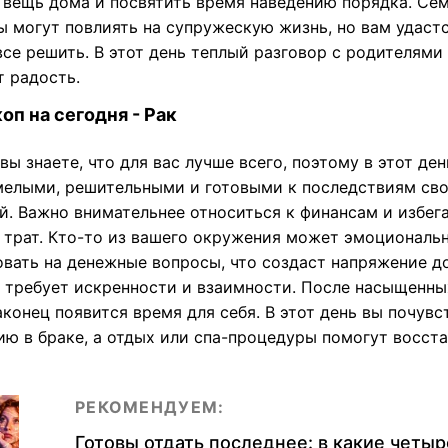
 вещь дома и посвятить время наведению порядка. Се
ы могут повлиять на супружескую жизнь, но вам удаст
се решить. В этот день теплый разговор с родителями
т радость.
оп на сегодня - Рак
вы знаете, что для вас лучше всего, поэтому в этот ден
мелыми, решительными и готовыми к последствиям св
й. Важно внимательнее относиться к финансам и избег
 трат. Кто-то из вашего окружения может эмоциональ
овать на денежные вопросы, что создаст напряжение д
 требует искренности и взаимности. После насыщенны
аконец появится время для себя. В этот день вы почувс
ию в браке, а отдых или спа-процедуры помогут восст
РЕКОМЕНДУЕМ:
Готовы отдать последнее: в какие четыр