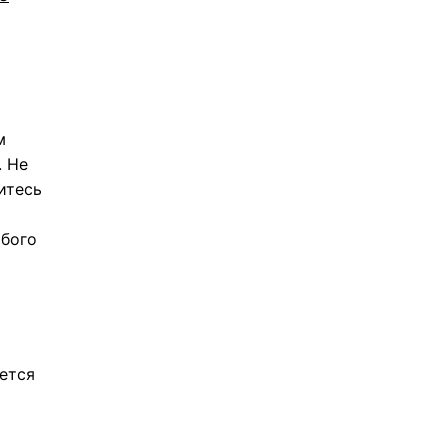
м
. Не
итесь
юбого
ется