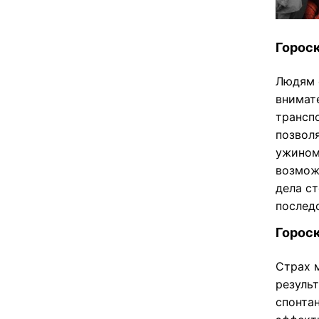
Гороск
Людям 
внимат
трансп
позвол
ужином
возмож
дела с
послед
Гороск
Страх 
резуль
спонта