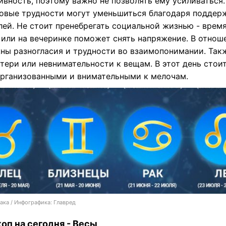
ивность, поэтому важно не позволять ему усиливаться.
овые трудности могут уменьшиться благодаря поддер
лей. Не стоит пренебрегать социальной жизнью - время
 или на вечеринке поможет снять напряжение. В отнош
ны разногласия и трудности во взаимопонимании. Так
тери или невнимательности к вещам. В этот день стои
организованными и внимательными к мелочам.
ака / Инфографика: Главред
оп на сегодня - Весы