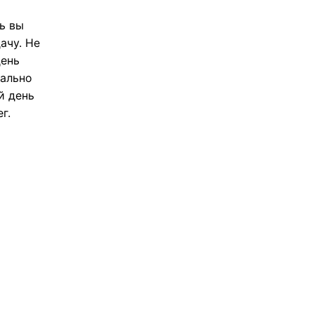
ь вы
ачу. Не
день
мально
й день
г.