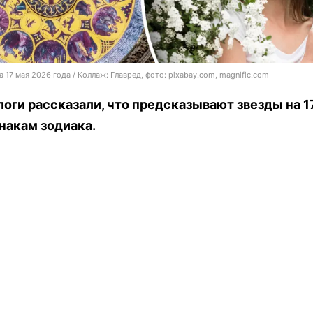
а 17 мая 2026 года / Коллаж: Главред, фото: pixabay.com, magnific.com
оги рассказали, что предсказывают звезды на 1
накам зодиака.