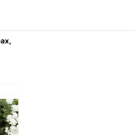
раинском
ах,