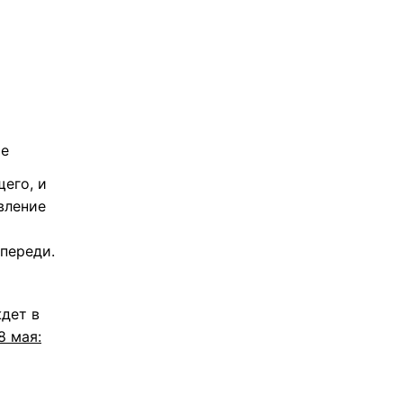
ье
его, и
вление
переди.
ждет в
8 мая: