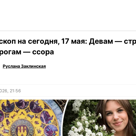
Читать на ук
›
Гороскоп
скоп на сегодня, 17 мая: Девам — стр
рогам — ссора
Руслана Заклинская
026, 21:56