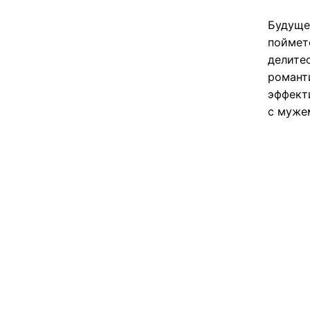
Будуще
поймет
делите
романт
эффект
с муже