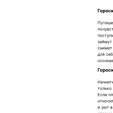
Гороск
Путеше
почувст
поступи
займут
снимет 
для себ
осозна
Гороск
Начнит
только
Если пл
относи
и уют 