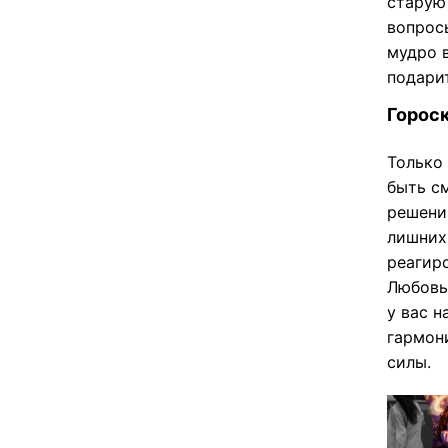
старую
вопрос
мудро в
подари
Гороск
Только 
быть с
решени
лишних
реагир
Любовь
у вас н
гармон
силы.