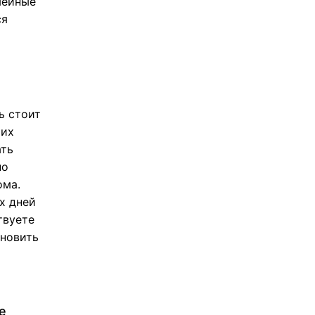
мейные
ся
ь стоит
оих
ать
но
ома.
х дней
твуете
ановить
е