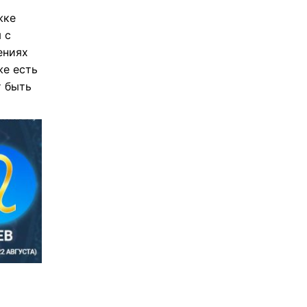
жке
 с
ениях
же есть
т быть