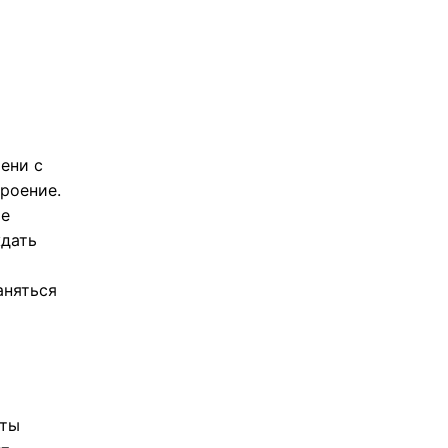
ени с
троение.
ье
ждать
аняться
еты