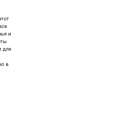
этот
все
зья и
яты
и для
но в