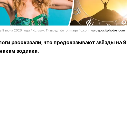
а 9 июля 2026 года / Коллаж: Главред, фото: magnific.com,
ua.depositphotos.com
оги рассказали, что предсказывают звёзды на 9
накам зодиака.