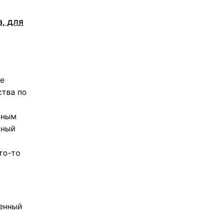
, для
те
ства по
сным
тный
то-то
щенный