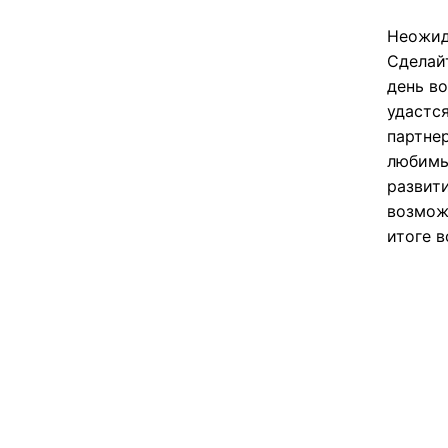
Неожид
Сделай
день в
удастс
партнер
любимы
развит
возмож
итоге в