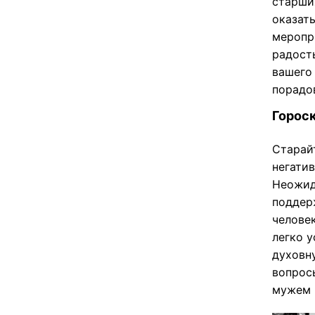
старши
оказат
меропр
радост
вашего
порадо
Гороск
Старай
негатив
Неожид
поддер
челове
легко у
духовн
вопрос
мужем 