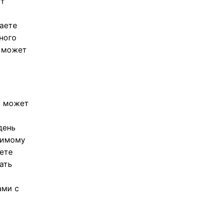
ут
аете
ного
р может
о может
день
бимому
ете
ать
ами с