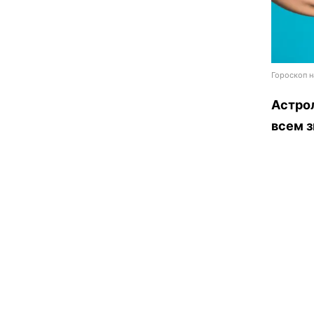
Гороскоп н
Астрол
всем з