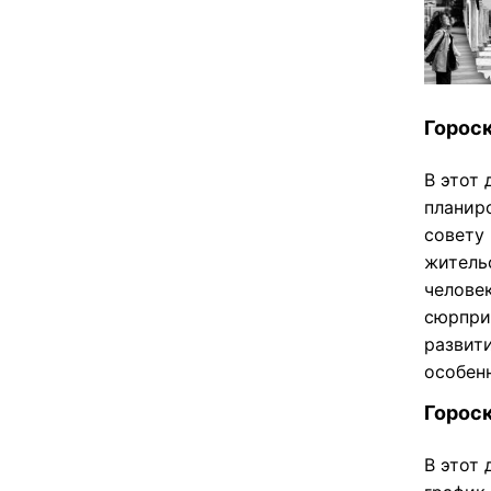
Гороск
В этот
планиро
совету
житель
челове
сюрпри
развит
особенн
Гороск
В этот