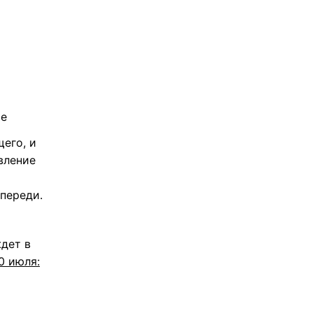
ье
его, и
вление
переди.
ждет в
0 июля: