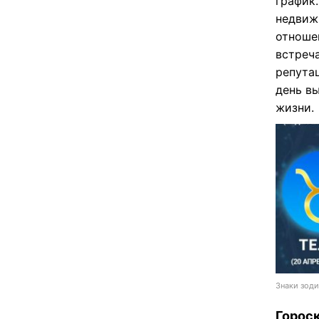
график
недвиж
отноше
встреч
репута
день в
жизни.
Знаки зоди
Гороск