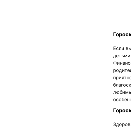
Гороск
Если в
детьми 
Финанс
родите
приятн
благоск
любимы
особен
Гороск
Здоровь