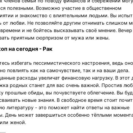
х членов семьи по поводу финансов и сбережений мог
ься полезными. Возможно участие в общественном
иятии и знакомство с влиятельными людьми. Вы испыт
ь от любви. Не позволяйте другим отнимать слишком м
 времени и не бойтесь высказывать своё мнение. Вече
вать приятным сюрпризом от мужа или жены.
оп на сегодня - Рак
тесь избегать пессимистического настроения, ведь он
но повлиять как на самочувствие, так и на ваши дела.
анные расходы увеличат финансовую нагрузку. В этот 
жка родных станет для вас очень важной. Простив лю
ку прошлые обиды, вы почувствуете облегчение. Вы буд
сваивать новые знания. В свободное время стоит почит
ую литературу - это поможет найти ответы на важные
ы. День может завершиться особенно тёплыми момент
или женой.