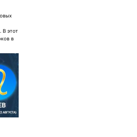
ловых
 В этот
рков в