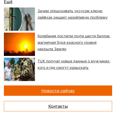
Ещё
Зачем опрыскивать уксусом ключи:
лайфхак решает назойливую проблему
Колебания достигли почти шести баллов:
магнитная буря красного уровня
накрыла Землю
ТЦК получат новые данные о мужчинах:
кого и где смогут разыскать
Новости сейчас
Контакты