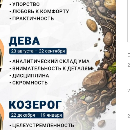
2
2
2