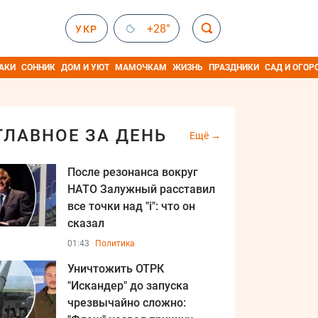
+28°
УКР
АКИ
СОННИК
ДОМ И УЮТ
МАМОЧКАМ
ЖИЗНЬ
ПРАЗДНИКИ
САД И ОГОР
ГЛАВНОЕ ЗА ДЕНЬ
Ещё
После резонанса вокруг
НАТО Залужный расставил
все точки над "i": что он
сказал
01:43
Политика
Уничтожить ОТРК
"Искандер" до запуска
чрезвычайно сложно: