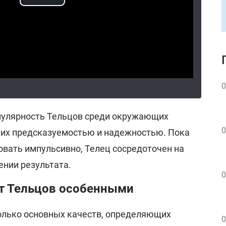
0
опулярность Тельцов среди окружающих
0
 их предсказуемостью и надежностью. Пока
овать импульсивно, Телец сосредоточен на
нии результата.
0
т Тельцов особенными
олько основных качеств, определяющих
0