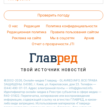
Красивый маникюр
Настя Каменских
Новости Харькова
Пылевая буря
Головоломки
Модные ошибки
Виталий Козловский
Новости Днепра
Проверить погоду
Тесты по картинке
Новости моды
Потап
Новости Полтавы
Оптические иллюзии
Советы от Андре Тана
O нас
Редакция
Политика конфиденциальности
Новости Тернополя
Народные приметы
Редакционная политика
Правила пользования сайтом
Новости Сум
Реклама на сайте
Мы в соцсетях
Архив
Все о шоу-бизнесе
Новости Житомира
Отчет о прозрачности JTI
Новости Черкассы
Новости Одессы
Новости Ровно
ТВОЙ ИСТОЧНИК НОВОСТЕЙ
Новости Запорожья
©2002-2026, Онлайн-медиа Главред - GLAVRED.INFO. ВСЕ ПРАВА
ЗАЩИЩЕНЫ. 04080, г. Киев, ул. Кириловская, дом 23. Телефон —
(044) 490-01-01. Адрес электронной почты — info@glavred.info.
Идентификатор онлайн-медиа в Реестре cубъектов в сфере медиа —
R40-01822.
Перепечатка, копирование или воспроизведение
информации, содержащей ссылку на агенство ГЛАВРЕД, в каком-
либо виде запрещено. Использование материалов «Главред»