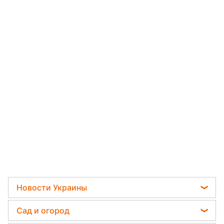
Новости Украины
Телеграм новости Украины
Сад и огород
Пенсии в Украине