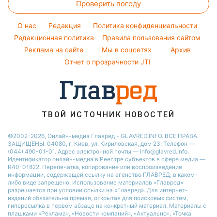
Проверить погоду
Тесты по картинке
Новости моды
Потап
Новости Сум
Оптические иллюзии
Советы от Андре Тана
O нас
Редакция
Политика конфиденциальности
Новости Днепра
Народные приметы
Редакционная политика
Правила пользования сайтом
Новости Черкассы
Реклама на сайте
Мы в соцсетях
Архив
Все о шоу-бизнесе
Новости Тернополя
Отчет о прозрачности JTI
Новости Ровно
Новости Житомира
Новости Запорожья
ТВОЙ ИСТОЧНИК НОВОСТЕЙ
Новости Одессы
©2002-2026, Онлайн-медиа Главред - GLAVRED.INFO. ВСЕ ПРАВА
ЗАЩИЩЕНЫ. 04080, г. Киев, ул. Кириловская, дом 23. Телефон —
(044) 490-01-01. Адрес электронной почты — info@glavred.info.
Идентификатор онлайн-медиа в Реестре cубъектов в сфере медиа —
R40-01822.
Перепечатка, копирование или воспроизведение
информации, содержащей ссылку на агенство ГЛАВРЕД, в каком-
либо виде запрещено. Использование материалов «Главред»
разрешается при условии ссылки на «Главред». Для интернет-
изданий обязательна прямая, открытая для поисковых систем,
гиперссылка в первом абзаце на конкретный материал. Материалы с
плашками «Реклама», «Новости компаний», «Актуально», «Точка