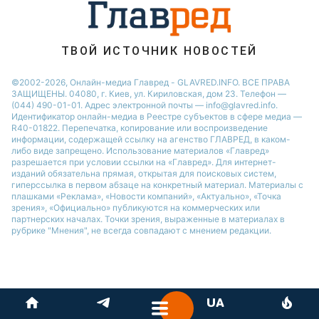
ТВОЙ ИСТОЧНИК НОВОСТЕЙ
©2002-2026, Онлайн-медиа Главред - GLAVRED.INFO. ВСЕ ПРАВА
ЗАЩИЩЕНЫ. 04080, г. Киев, ул. Кириловская, дом 23. Телефон —
(044) 490-01-01. Адрес электронной почты — info@glavred.info.
Идентификатор онлайн-медиа в Реестре cубъектов в сфере медиа —
R40-01822.
Перепечатка, копирование или воспроизведение
информации, содержащей ссылку на агенство ГЛАВРЕД, в каком-
либо виде запрещено. Использование материалов «Главред»
разрешается при условии ссылки на «Главред». Для интернет-
изданий обязательна прямая, открытая для поисковых систем,
гиперссылка в первом абзаце на конкретный материал. Материалы с
плашками «Реклама», «Новости компаний», «Актуально», «Точка
зрения», «Официально» публикуются на коммерческих или
партнерских началах. Точки зрения, выраженные в материалах в
рубрике "Мнения", не всегда совпадают с мнением редакции.