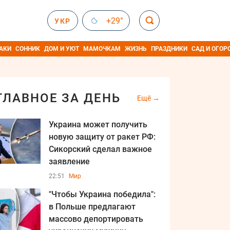
+29°
УКР
АКИ
СОННИК
ДОМ И УЮТ
МАМОЧКАМ
ЖИЗНЬ
ПРАЗДНИКИ
САД И ОГОР
ГЛАВНОЕ ЗА ДЕНЬ
Ещё
Украина может получить
новую защиту от ракет РФ:
Сикорский сделал важное
заявление
22:51
Мир
"Чтобы Украина победила":
в Польше предлагают
массово депортировать