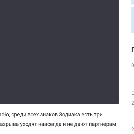
0
2
adło
, среди всех знаков Зодиака есть три
азрыва уходят навсегда и не дают партнерам
2