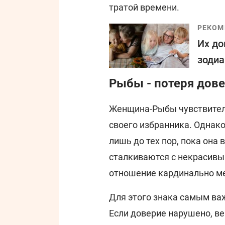
тратой времени.
РЕКОМ
Их до
зодиа
Рыбы - потеря дове
Женщина-Рыбы чувствитель
своего избранника. Однако
лишь до тех пор, пока она 
сталкиваются с некрасивы
отношение кардинально ме
Для этого знака самым ва
Если доверие нарушено, в