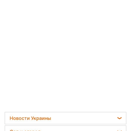
Новости Украины
Телеграм новости Украины