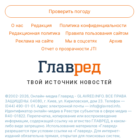
Настя Каменских
Цены на продукты
Новости моды
Новости Житомира
Комнатные растения
Проверить погоду
Денежная помощь
Советы от Андре Тана
Новости Одессы
Уборка
Тарифы
Женские стрижки
O нас
Редакция
Политика конфиденциальности
Авто
Курс валют
Редакционная политика
Правила пользования сайтом
Реклама на сайте
Мы в соцсетях
Архив
Отчет о прозрачности JTI
ТВОЙ ИСТОЧНИК НОВОСТЕЙ
©2002-2026, Онлайн-медиа Главред - GLAVRED.INFO. ВСЕ ПРАВА
ЗАЩИЩЕНЫ. 04080, г. Киев, ул. Кириловская, дом 23. Телефон —
(044) 490-01-01. Адрес электронной почты — info@glavred.info.
Идентификатор онлайн-медиа в Реестре cубъектов в сфере медиа —
R40-01822.
Перепечатка, копирование или воспроизведение
информации, содержащей ссылку на агенство ГЛАВРЕД, в каком-
либо виде запрещено. Использование материалов «Главред»
разрешается при условии ссылки на «Главред». Для интернет-
изданий обязательна прямая, открытая для поисковых систем,