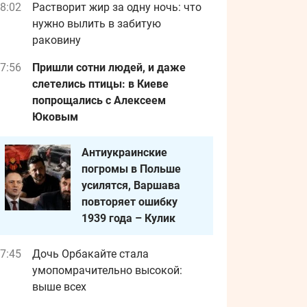
8:02
Растворит жир за одну ночь: что
нужно вылить в забитую
раковину
7:56
Пришли сотни людей, и даже
слетелись птицы: в Киеве
попрощались с Алексеем
Юковым
Антиукраинские
погромы в Польше
усилятся, Варшава
повторяет ошибку
1939 года – Кулик
7:45
Дочь Орбакайте стала
умопомрачительно высокой:
выше всех