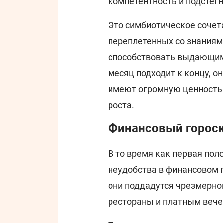
компетентность и подстегн
Это симбиотическое сочет
переплетенных со знаниями
способствовать выдающимс
месяц подходит к концу, о
имеют огромную ценность 
роста.
Финансовый гороско
В то время как первая по
неудобства в финансовом п
они поддадутся чрезмерн
рестораны и платным вече