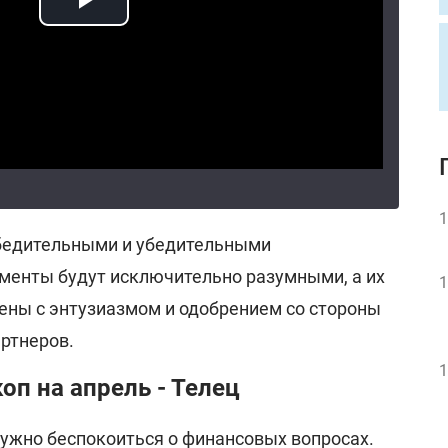
1
убедительными и убедительными
менты будут исключительно разумными, а их
1
ены с энтузиазмом и одобрением со стороны
артнеров.
1
п на апрель - Телец
нужно беспокоиться о финансовых вопросах.