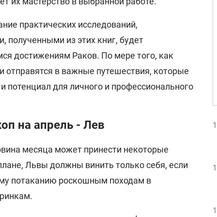
ет их мастерство в выбранной работе.
ание практических исследований,
, полученными из этих книг, будет
я достижениям Раков. По мере того, как
ни отправятся в важные путешествия, которые
и потенциал для личного и профессионального
п на апрель - Лев
1
ловина месяца может принести некоторые
лане, Львы должны винить только себя, если
1
ому потаканию роскошным походам в
ринкам.
1