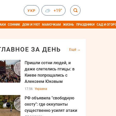
+19°
УКР
АКИ
СОННИК
ДОМ И УЮТ
МАМОЧКАМ
ЖИЗНЬ
ПРАЗДНИКИ
САД И ОГОР
ГЛАВНОЕ ЗА ДЕНЬ
Ещё
Пришли сотни людей, и
даже слетелись птицы: в
Киеве попрощались с
Алексеем Юковым
17:56
Украина
РФ объявила "свободную
охоту": где оккупанты
существенно усилят атаки