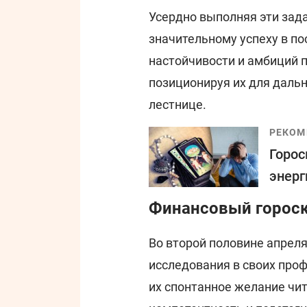
Усердно выполняя эти зад
значительному успеху в п
настойчивости и амбиций 
позиционируя их для даль
лестнице.
РЕКОМ
Горос
энерг
Финансовый гороско
Во второй половине апрел
исследования в своих про
их спонтанное желание чи