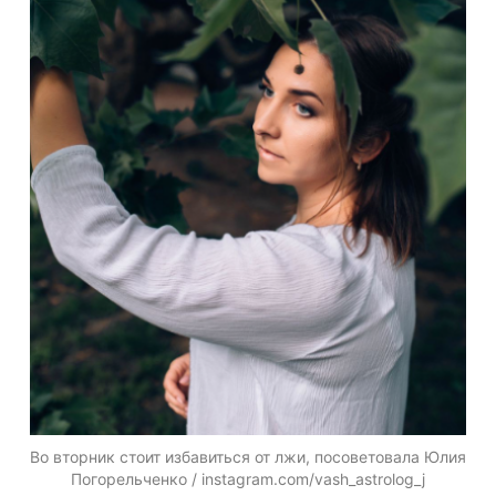
Во вторник стоит избавиться от лжи, посоветовала Юлия
Погорельченко / instagram.com/vash_astrolog_j