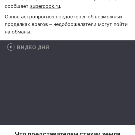
сообщает
supercook.ru
.
Овнов астропрогноз предостерег об возможных
проделках врагов – недоброжелатели могут пойти
на обманы.
ВИДЕО ДНЯ
Что представителям стихии земля