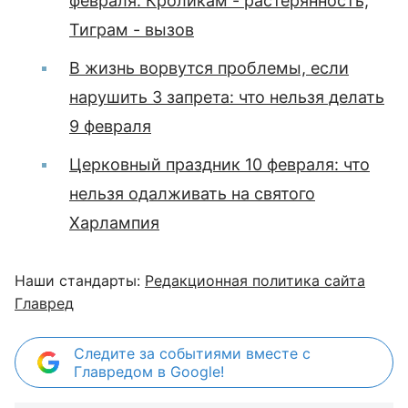
февраля: Кроликам - растерянность,
Тиграм - вызов
В жизнь ворвутся проблемы, если
нарушить 3 запрета: что нельзя делать
9 февраля
Церковный праздник 10 февраля: что
нельзя одалживать на святого
Харлампия
Наши стандарты:
Редакционная политика сайта
Главред
Следите за событиями вместе с
Главредом в Google!