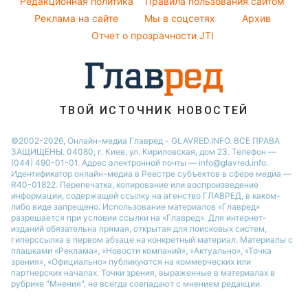
Редакционная политика
Правила пользования сайтом
Новости Сум
Реклама на сайте
Мы в соцсетях
Архив
Все о шоу-бизнесе
Новости Житомира
Отчет о прозрачности JTI
Новости Черкассы
Новости Одессы
Новости Ровно
ТВОЙ ИСТОЧНИК НОВОСТЕЙ
Новости Запорожья
©2002-2026, Онлайн-медиа Главред - GLAVRED.INFO. ВСЕ ПРАВА
ЗАЩИЩЕНЫ. 04080, г. Киев, ул. Кириловская, дом 23. Телефон —
(044) 490-01-01. Адрес электронной почты — info@glavred.info.
Идентификатор онлайн-медиа в Реестре cубъектов в сфере медиа —
R40-01822.
Перепечатка, копирование или воспроизведение
информации, содержащей ссылку на агенство ГЛАВРЕД, в каком-
либо виде запрещено. Использование материалов «Главред»
разрешается при условии ссылки на «Главред». Для интернет-
изданий обязательна прямая, открытая для поисковых систем,
гиперссылка в первом абзаце на конкретный материал. Материалы с
плашками «Реклама», «Новости компаний», «Актуально», «Точка
зрения», «Официально» публикуются на коммерческих или
партнерских началах. Точки зрения, выраженные в материалах в
рубрике "Мнения", не всегда совпадают с мнением редакции.