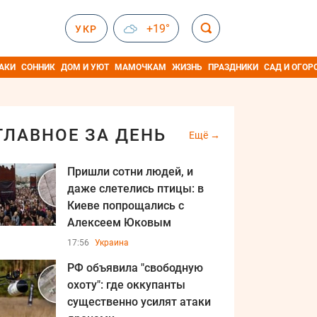
+19°
УКР
АКИ
СОННИК
ДОМ И УЮТ
МАМОЧКАМ
ЖИЗНЬ
ПРАЗДНИКИ
САД И ОГОР
ГЛАВНОЕ ЗА ДЕНЬ
Ещё
Пришли сотни людей, и
даже слетелись птицы: в
Киеве попрощались с
Алексеем Юковым
17:56
Украина
РФ объявила "свободную
охоту": где оккупанты
существенно усилят атаки