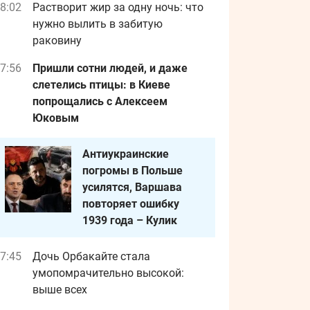
8:02
Растворит жир за одну ночь: что
нужно вылить в забитую
раковину
7:56
Пришли сотни людей, и даже
слетелись птицы: в Киеве
попрощались с Алексеем
Юковым
Антиукраинские
погромы в Польше
усилятся, Варшава
повторяет ошибку
1939 года – Кулик
7:45
Дочь Орбакайте стала
умопомрачительно высокой:
выше всех