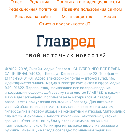
Новости Львова
O нас
Редакция
Политика конфиденциальности
Кейт Миддлтон
Погода на завтра
Редакционная политика
Правила пользования сайтом
Новости Запорожья
Реклама на сайте
Мы в соцсетях
Архив
Пылевая буря
Новости Днепра
Отчет о прозрачности JTI
ТВОЙ ИСТОЧНИК НОВОСТЕЙ
©2002-2026, Онлайн-медиа Главред - GLAVRED.INFO. ВСЕ ПРАВА
ЗАЩИЩЕНЫ. 04080, г. Киев, ул. Кириловская, дом 23. Телефон —
(044) 490-01-01. Адрес электронной почты — info@glavred.info.
Идентификатор онлайн-медиа в Реестре cубъектов в сфере медиа —
R40-01822.
Перепечатка, копирование или воспроизведение
информации, содержащей ссылку на агенство ГЛАВРЕД, в каком-
либо виде запрещено. Использование материалов «Главред»
разрешается при условии ссылки на «Главред». Для интернет-
изданий обязательна прямая, открытая для поисковых систем,
гиперссылка в первом абзаце на конкретный материал. Материалы с
плашками «Реклама», «Новости компаний», «Актуально», «Точка
зрения», «Официально» публикуются на коммерческих или
партнерских началах. Точки зрения, выраженные в материалах в
рубрике "Мнения", не всегда совпадают с мнением редакции.