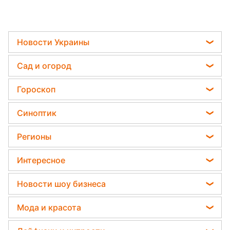
Новости Украины
Телеграм новости Украины
Сад и огород
Пенсии в Украине
Садовод назвал самое эффективное средство
Гороскоп
Мобилизация
против сорняков
Гороскоп на завтра
Политика
Синоптик
Какая ошибка при поливе растений может их
Гороскоп Таро
убить
Отключения света
Магнитные бури
Регионы
Гороскоп на неделю
Дачники раскрыли секрет защиты от
Погода на сегодня
вредителей - нужна 1 вещь
Новости Сум
Астролог Влад Росс
Интересное
Погода на завтра
Новости Черкассы
Астролог Анжела Перл
Все о шоу-бизнесе
Пылевая буря
Новости шоу бизнеса
Новости Ровно
Китайский гороскоп на завтра
Головоломки
Прогноз погоды
Потап
Новости Запорожья
Мода и красота
Гороскоп 2026
Тесты по картинке
София Ротару
Новости Львова
Женские стрижки