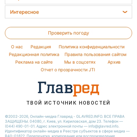
Новости Ровно
Новости моды
Кейт Миддлтон
Закуски
Новости Львова
Интересное
Советы от Андре Тана
Алла Пугачева
Салаты
Новости Запорожья
Головоломки
Женские стрижки
Максим Галкин
Простые блюда
Новости Днепра
Проверить погоду
Тесты по картинке
Окрашивание волос
Настя Каменских
Легкие десерты
Новости Тернополя
Оптические иллюзии
Красивый маникюр
Виталий Козловский
O нас
Редакция
Политика конфиденциальности
Напитки
Новости Житомира
Народные приметы
Редакционная политика
Правила пользования сайтом
Потап
Праздничное меню
Новости Одессы
Реклама на сайте
Мы в соцсетях
Архив
Все о шоу-бизнесе
София Ротару
Новости Харькова
Отчет о прозрачности JTI
Новости Полтавы
ТВОЙ ИСТОЧНИК НОВОСТЕЙ
©2002-2026, Онлайн-медиа Главред - GLAVRED.INFO. ВСЕ ПРАВА
ЗАЩИЩЕНЫ. 04080, г. Киев, ул. Кириловская, дом 23. Телефон —
(044) 490-01-01. Адрес электронной почты — info@glavred.info.
Идентификатор онлайн-медиа в Реестре cубъектов в сфере медиа —
R40-01822.
Перепечатка, копирование или воспроизведение