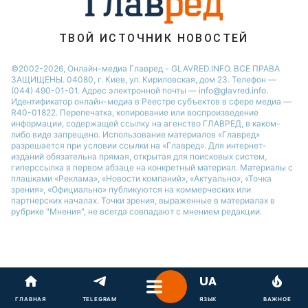
ТВОЙ ИСТОЧНИК НОВОСТЕЙ
©2002-2026, Онлайн-медиа Главред - GLAVRED.INFO. ВСЕ ПРАВА
ЗАЩИЩЕНЫ. 04080, г. Киев, ул. Кириловская, дом 23. Телефон —
(044) 490-01-01. Адрес электронной почты — info@glavred.info.
Идентификатор онлайн-медиа в Реестре cубъектов в сфере медиа —
R40-01822.
Перепечатка, копирование или воспроизведение
информации, содержащей ссылку на агенство ГЛАВРЕД, в каком-
либо виде запрещено. Использование материалов «Главред»
разрешается при условии ссылки на «Главред». Для интернет-
изданий обязательна прямая, открытая для поисковых систем,
гиперссылка в первом абзаце на конкретный материал. Материалы с
плашками «Реклама», «Новости компаний», «Актуально», «Точка
зрения», «Официально» публикуются на коммерческих или
партнерских началах. Точки зрения, выраженные в материалах в
рубрике "Мнения", не всегда совпадают с мнением редакции.
ГЛАВНАЯ
TELEGRAM
ЯЗЫК
ВАЖНОЕ