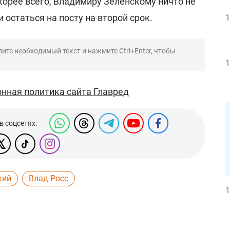
 скорее всего, Владимиру Зеленскому ничто не
 остаться на посту на второй срок.
1
ите необходимый текст и нажмите Ctrl+Enter, чтобы
1
нная политика сайта Главред
в соцсетях:
кий
Влад Росс
1