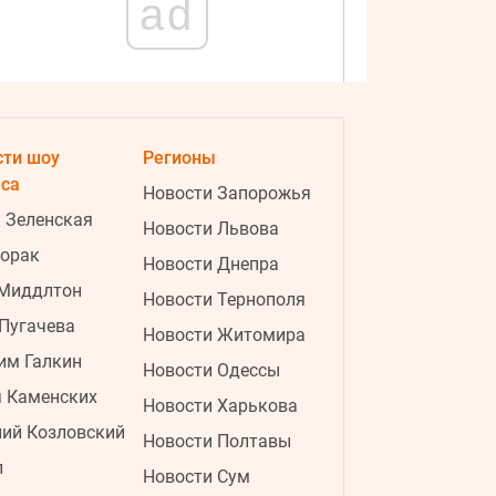
ad
сти шоу
Регионы
еса
Новости Запорожья
 Зеленская
Новости Львова
Лорак
4:28
Пора выбрасывать: основные
Новости Днепра
признаки того, что кухонную губку
 Миддлтон
Новости Тернополя
нужно заменить
Пугачева
Новости Житомира
4:19
Бархатцы будут цвести до
им Галкин
Новости Одессы
заморозков: как правильно
я Каменских
Новости Харькова
обрезать бутоны
видео
ий Козловский
Новости Полтавы
3:48
В Украине изменили условия
п
Новости Сум
бронирования работников: кто