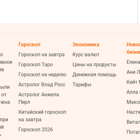
Гороскоп
Экономика
Ново
бизн
л
Гороскоп на завтра
Курс валют
ивное
Елена
Гороскоп Таро
Цены на продукты
ив
Ани 
1
Гороскоп на неделю
Денежная помощь
Кейт
Астролог Влад Росс
Тарифы
рыли
Алла 
 от
Астролог Анжела
1
ужна
Перл
Макс
Китайский гороскоп
Наст
при
на завтра
Витал
ий
1
Гороскоп 2026
Пота
ь