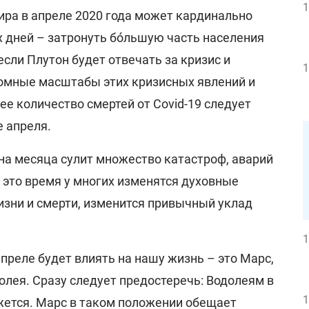
1
ира в апреле 2020 года может кардинально
х дней – затронуть бо́льшую часть населения
если Плутон будет отвечать за кризис и
1
громные масштабы этих кризисных явлений и
е количество смертей от Covid-19 следует
е апреля.
на месяца сулит множество катастроф, аварий
 это время у многих изменятся духовные
изни и смерти, изменится привычный уклад
1
апреле будет влиять на нашу жизнь – это Марс,
олея. Сразу следует предостеречь: Водолеям в
1
жется. Марс в таком положении обещает