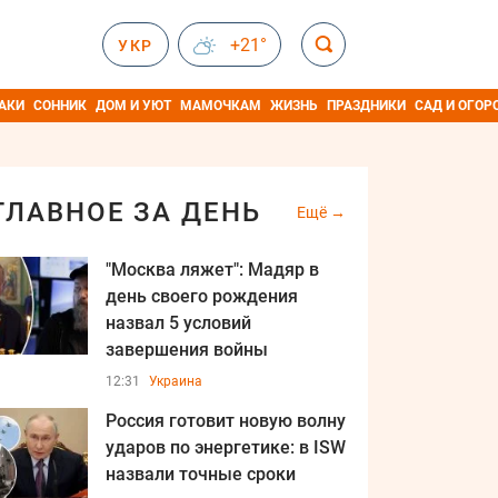
+21°
УКР
АКИ
СОННИК
ДОМ И УЮТ
МАМОЧКАМ
ЖИЗНЬ
ПРАЗДНИКИ
САД И ОГОР
ГЛАВНОЕ ЗА ДЕНЬ
Ещё
"Москва ляжет": Мадяр в
день своего рождения
назва л 5 условий
завершения войны
12:31
Украина
Россия готовит новую волну
ударов по энергетике: в ISW
назвали точные сроки