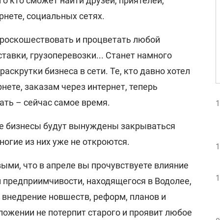
го кто сможет найти друзей, приятелей,
нете, социальных сетях.
т роскошествовать и процветать любой
ставки, грузоперевозки... Станет намного
аскрутки бизнеса в сети. Те, кто давно хотел
рнете, заказам через интернет, теперь
ать – сейчас самое время.
1
ые бизнесы будут вынуждены закрываться
ногие из них уже не откроются.
1
выми, что в апреле вы прочувствуете влияние
1
и предприимчивости, находящегося в Водолее,
 внедрение новшеств, реформ, планов и
ложении не потерпит старого и проявит любое