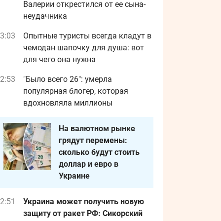
Валерии открестился от ее сына-
неудачника
3:03
Опытные туристы всегда кладут в
чемодан шапочку для душа: вот
для чего она нужна
2:53
"Было всего 26": умерла
популярная блогер, которая
вдохновляла миллионы
На валютном рынке
грядут перемены:
сколько будут стоить
доллар и евро в
Украине
2:51
Украина может получить новую
защиту от ракет РФ: Сикорский