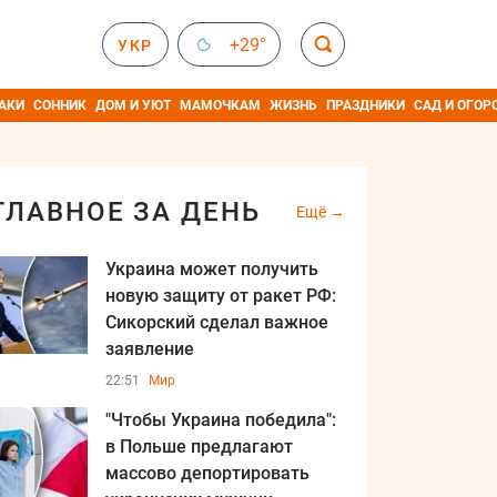
+29°
УКР
АКИ
СОННИК
ДОМ И УЮТ
МАМОЧКАМ
ЖИЗНЬ
ПРАЗДНИКИ
САД И ОГОР
ГЛАВНОЕ ЗА ДЕНЬ
Ещё
Украина может получить
новую защиту от ракет РФ:
Сикорский сделал важное
заявление
22:51
Мир
"Чтобы Украина победила":
в Польше предлагают
массово депортировать