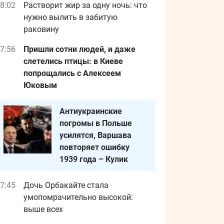
8:02
Растворит жир за одну ночь: что
нужно вылить в забитую
раковину
7:56
Пришли сотни людей, и даже
слетелись птицы: в Киеве
попрощались с Алексеем
Юковым
Антиукраинские
погромы в Польше
усилятся, Варшава
повторяет ошибку
1939 года – Кулик
7:45
Дочь Орбакайте стала
умопомрачительно высокой:
выше всех