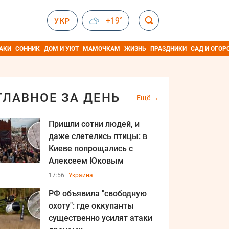
+19°
УКР
АКИ
СОННИК
ДОМ И УЮТ
МАМОЧКАМ
ЖИЗНЬ
ПРАЗДНИКИ
САД И ОГОР
ГЛАВНОЕ ЗА ДЕНЬ
Ещё
Пришли сотни людей, и
даже слетелись птицы: в
Киеве попрощались с
Алексеем Юковым
17:56
Украина
РФ объявила "свободную
охоту": где оккупанты
существенно усилят атаки