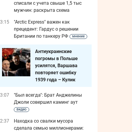
списали с учета свыше 1,5 тыс
мужчин: раскрыта схема
3:15
"Arctic Express" важен как
прецедент: Гардус о решении
Британии по танкеру РФ
мнение
Антиукраинские
погромы в Польше
усилятся, Варшава
повторяет ошибку
1939 года – Кулик
3:07
"Был всегда": Брат Анджелины
Джоли совершил каминг аут
видео
2:37
Находка со свалки мусора
сделала семью миллионерами: