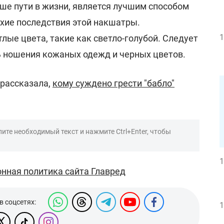
е пути в жизни, является лучшим способом
хие последствия этой накшатры.
1
лые цвета, такие как светло-голубой. Следует
ь ношения кожаных одежд и черных цветов.
 рассказала,
кому суждено грести "бабло"
ите необходимый текст и нажмите Ctrl+Enter, чтобы
1
нная политика сайта Главред
в соцсетях:
1