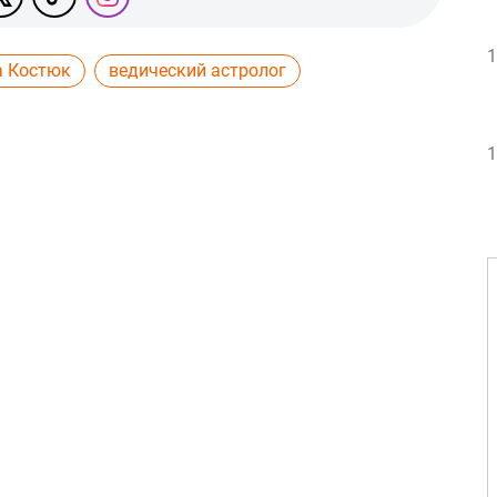
1
а Костюк
ведический астролог
1