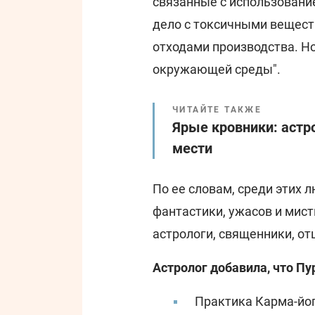
связанные с использование
дело с токсичными вещес
отходами производства. Н
окружающей среды".
ЧИТАЙТЕ ТАКЖЕ
Ярые кровники: астр
мести
По ее словам, среди этих 
фантастики, ужасов и мист
астрологи, священники, от
Астролог добавила, что Пу
Практика Карма-йог