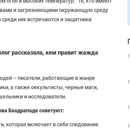
м огня и высоких температур: "Те, кто имеют
твами и загрязняющими окружающую среду
о среди них встречаются и защитники
олог рассказала, кем правит жажда
1
людей – писатели, работающие в жанре
1
ики, а также оккультисты, черные маги,
шельники и исследователи.
1
рва Бхадрападе советуют:
и, которая включает в себя следование
1