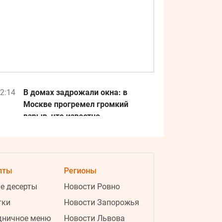
2:14
В домах задрожали окна: в
Москве прогремел громкий
взрыв, что известно
2:11
Неожиданное предложение: стало
известно, кто стал вторым
тренером "Голоса страны"
пты
Регионы
2:00
Масштабная проверка
е десерты
Новости Ровно
бронирований: юрист объяснил,
тки
Новости Запорожья
кто может лишиться статуса и
отсрочек
дничное меню
Новости Львова