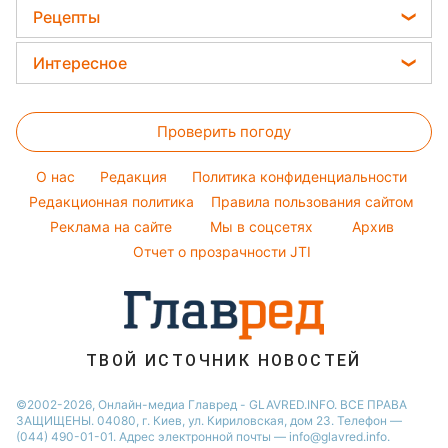
Новости Львова
Комнатные растения
Ани Лорак
Рецепты
Новости моды
Новости Днепра
Авто
Кейт Миддлтон
Закуски
Советы от Андре Тана
Интересное
Новости Тернополя
Все о сале
Алла Пугачева
Салаты
Женские стрижки
Новости Житомира
Головоломки
Стирка
Максим Галкин
Простые блюда
Окрашивание волос
Новости Одессы
Проверить погоду
Тесты по картинке
Уборка
Настя Каменских
Легкие десерты
Новости Харькова
Оптические иллюзии
Виталий Козловский
O нас
Редакция
Политика конфиденциальности
Напитки
Новости Полтавы
Народные приметы
Редакционная политика
Правила пользования сайтом
Потап
Праздничное меню
Реклама на сайте
Мы в соцсетях
Архив
Все о шоу-бизнесе
София Ротару
Отчет о прозрачности JTI
ТВОЙ ИСТОЧНИК НОВОСТЕЙ
©2002-2026, Онлайн-медиа Главред - GLAVRED.INFO. ВСЕ ПРАВА
ЗАЩИЩЕНЫ. 04080, г. Киев, ул. Кириловская, дом 23. Телефон —
(044) 490-01-01. Адрес электронной почты — info@glavred.info.