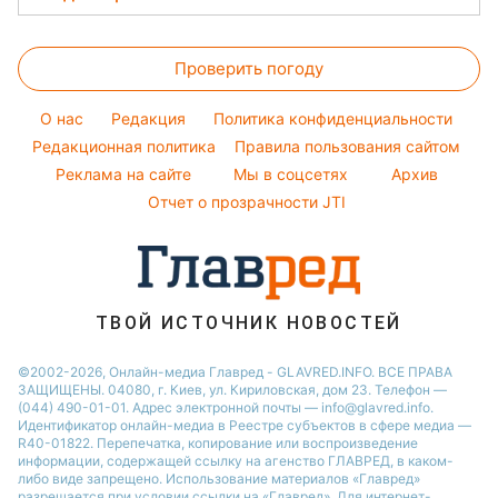
Тарифы
Новости Тернополя
Магнитные бури
Комнатные растения
Настя Каменских
Женские стрижки
Курс валют
Новости Житомира
Погода на сегодня
Проверить погоду
Окрашивание волос
Новости Одессы
Погода на завтра
Красивый маникюр
O нас
Редакция
Политика конфиденциальности
Пылевая буря
Модные ошибки
Редакционная политика
Правила пользования сайтом
Реклама на сайте
Мы в соцсетях
Архив
Новости моды
Отчет о прозрачности JTI
Советы от Андре Тана
ТВОЙ ИСТОЧНИК НОВОСТЕЙ
©2002-2026, Онлайн-медиа Главред - GLAVRED.INFO. ВСЕ ПРАВА
ЗАЩИЩЕНЫ. 04080, г. Киев, ул. Кириловская, дом 23. Телефон —
(044) 490-01-01. Адрес электронной почты — info@glavred.info.
Идентификатор онлайн-медиа в Реестре cубъектов в сфере медиа —
R40-01822.
Перепечатка, копирование или воспроизведение
информации, содержащей ссылку на агенство ГЛАВРЕД, в каком-
либо виде запрещено. Использование материалов «Главред»
разрешается при условии ссылки на «Главред». Для интернет-