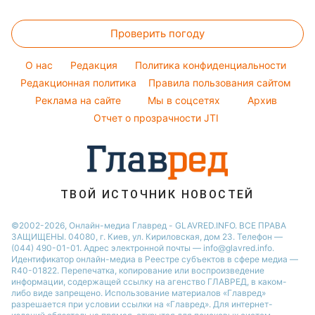
Магнитные бури
Комнатные растения
Новости Житомира
Женские стрижки
Курс валют
Ани Лорак
Погода на сегодня
Проверить погоду
Окрашивание волос
Кейт Миддлтон
Погода на завтра
Красивый маникюр
Алла Пугачева
O нас
Редакция
Политика конфиденциальности
Пылевая буря
Модные ошибки
Редакционная политика
Правила пользования сайтом
Максим Галкин
Реклама на сайте
Мы в соцсетях
Архив
Новости моды
Настя Каменских
Отчет о прозрачности JTI
Советы от Андре Тана
ТВОЙ ИСТОЧНИК НОВОСТЕЙ
©2002-2026, Онлайн-медиа Главред - GLAVRED.INFO. ВСЕ ПРАВА
ЗАЩИЩЕНЫ. 04080, г. Киев, ул. Кириловская, дом 23. Телефон —
(044) 490-01-01. Адрес электронной почты — info@glavred.info.
Идентификатор онлайн-медиа в Реестре cубъектов в сфере медиа —
R40-01822.
Перепечатка, копирование или воспроизведение
информации, содержащей ссылку на агенство ГЛАВРЕД, в каком-
либо виде запрещено. Использование материалов «Главред»
разрешается при условии ссылки на «Главред». Для интернет-