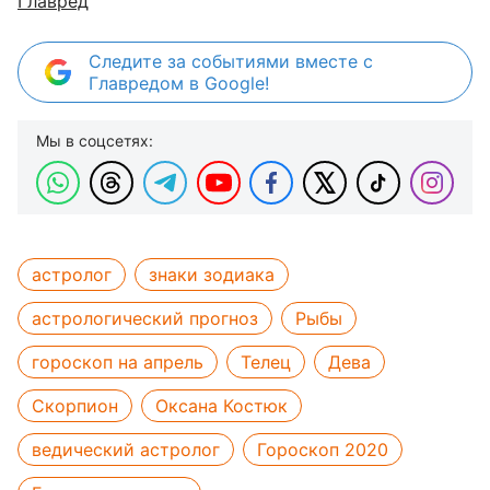
Главред
Следите за событиями вместе с
Главредом в Google!
Мы в соцсетях:
астролог
знаки зодиака
астрологический прогноз
Рыбы
гороскоп на апрель
Телец
Дева
Скорпион
Оксана Костюк
ведический астролог
Гороскоп 2020