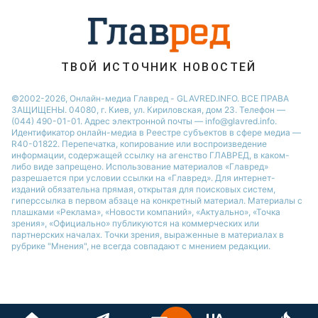
Новости Ровно
Новости Тернополя
Новости Запорожья
ТВОЙ ИСТОЧНИК НОВОСТЕЙ
Новости Житомира
©2002-2026, Онлайн-медиа Главред - GLAVRED.INFO. ВСЕ ПРАВА
ЗАЩИЩЕНЫ. 04080, г. Киев, ул. Кириловская, дом 23. Телефон —
Новости Одессы
(044) 490-01-01. Адрес электронной почты — info@glavred.info.
Идентификатор онлайн-медиа в Реестре cубъектов в сфере медиа —
R40-01822.
Перепечатка, копирование или воспроизведение
информации, содержащей ссылку на агенство ГЛАВРЕД, в каком-
либо виде запрещено. Использование материалов «Главред»
разрешается при условии ссылки на «Главред». Для интернет-
изданий обязательна прямая, открытая для поисковых систем,
гиперссылка в первом абзаце на конкретный материал. Материалы с
плашками «Реклама», «Новости компаний», «Актуально», «Точка
зрения», «Официально» публикуются на коммерческих или
партнерских началах. Точки зрения, выраженные в материалах в
рубрике "Мнения", не всегда совпадают с мнением редакции.