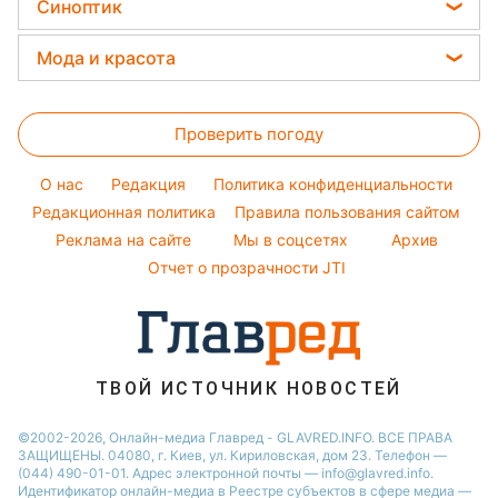
Цены на продукты
Филипп Киркоров
Синоптик
Новости Полтавы
Авто
Закуски
Денежная помощь
Елена Зеленская
Новости Житомира
Прогноз погоды
Стирка
Мода и красота
Тарифы
Ани Лорак
Новости Сум
Магнитные бури
Комнатные растения
Женские стрижки
Курс валют
Кейт Миддлтон
Новости Одессы
Погода на сегодня
Проверить погоду
Окрашивание волос
Алла Пугачева
Новости Черкассы
Погода на завтра
Красивый маникюр
Максим Галкин
O нас
Редакция
Политика конфиденциальности
Пылевая буря
Модные ошибки
Редакционная политика
Правила пользования сайтом
Настя Каменских
Реклама на сайте
Мы в соцсетях
Архив
Новости моды
Виталий Козловский
Отчет о прозрачности JTI
Советы от Андре Тана
ТВОЙ ИСТОЧНИК НОВОСТЕЙ
©2002-2026, Онлайн-медиа Главред - GLAVRED.INFO. ВСЕ ПРАВА
ЗАЩИЩЕНЫ. 04080, г. Киев, ул. Кириловская, дом 23. Телефон —
(044) 490-01-01. Адрес электронной почты — info@glavred.info.
Идентификатор онлайн-медиа в Реестре cубъектов в сфере медиа —