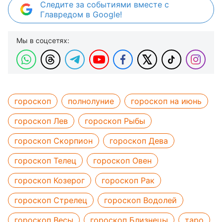
Следите за событиями вместе с
Главредом в Google!
Мы в соцсетях:
гороскоп
полнолуние
гороскоп на июнь
гороскоп Лев
гороскоп Рыбы
гороскоп Скорпион
гороскоп Дева
гороскоп Телец
гороскоп Овен
гороскоп Козерог
гороскоп Рак
гороскоп Стрелец
гороскоп Водолей
гороскоп Весы
гороскоп Близнецы
таро