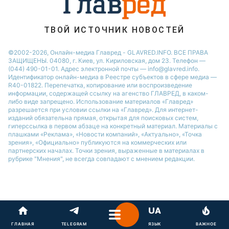
ТВОЙ ИСТОЧНИК НОВОСТЕЙ
©2002-2026, Онлайн-медиа Главред - GLAVRED.INFO. ВСЕ ПРАВА
ЗАЩИЩЕНЫ. 04080, г. Киев, ул. Кириловская, дом 23. Телефон —
(044) 490-01-01. Адрес электронной почты — info@glavred.info.
Идентификатор онлайн-медиа в Реестре cубъектов в сфере медиа —
R40-01822.
Перепечатка, копирование или воспроизведение
информации, содержащей ссылку на агенство ГЛАВРЕД, в каком-
либо виде запрещено. Использование материалов «Главред»
разрешается при условии ссылки на «Главред». Для интернет-
изданий обязательна прямая, открытая для поисковых систем,
гиперссылка в первом абзаце на конкретный материал. Материалы с
плашками «Реклама», «Новости компаний», «Актуально», «Точка
зрения», «Официально» публикуются на коммерческих или
партнерских началах. Точки зрения, выраженные в материалах в
рубрике "Мнения", не всегда совпадают с мнением редакции.
ГЛАВНАЯ
TELEGRAM
ЯЗЫК
ВАЖНОЕ