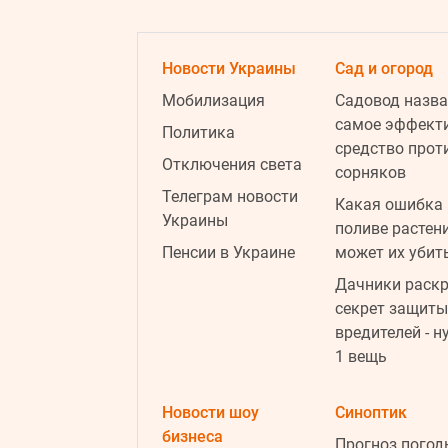
Новости Украины
Сад и огород
Мобилизация
Садовод назва
самое эффект
Политика
средство прот
Отключения света
сорняков
Телеграм новости
Какая ошибка 
Украины
поливе растен
Пенсии в Украине
может их убит
Дачники раск
секрет защиты
вредителей - н
1 вещь
Новости шоу
Синоптик
бизнеса
Прогноз погод