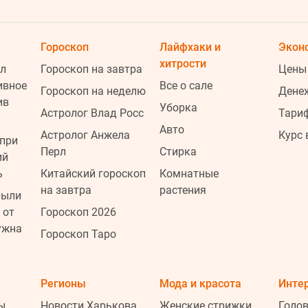
Гороскоп
Лайфхаки и
Экон
хитрости
л
Гороскоп на завтра
Цены
ивное
Все о сале
Гороскоп на неделю
Дене
ив
Уборка
Астролог Влад Росс
Тари
Авто
Астролог Анжела
Курс
при
Перл
Стирка
ий
1
ь
Китайский гороскоп
Комнатные
на завтра
растения
рыли
 от
Гороскоп 2026
1
ужна
Гороскоп Таро
1
Регионы
Мода и красота
Инте
ы
Новости Харькова
Женские стрижки
Голо