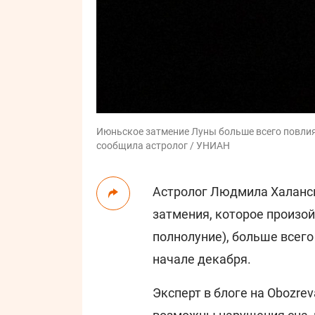
Июньское затмение Луны больше всего повлияет
сообщила астролог / УНИАН
Астролог Людмила Халанск
затмения, которое произойд
полнолуние), больше всего
начале декабря.
Эксперт в блоге на Obozrev