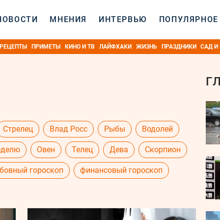
НОВОСТИ
МНЕНИЯ
ИНТЕРВЬЮ
ПОПУЛЯРНОЕ
РЕЦЕПТЫ
ПРИМЕТЫ
КИНО И ТВ
ЛАЙФХАКИ
ЖИЗНЬ
ПРАЗДНИКИ
САД И
Г
Стрелец
Влад Росс
Рыбы
Водолей
еделю
Овен
Телец
Дева
Скорпион
бовный гороскоп
финансовый гороскоп