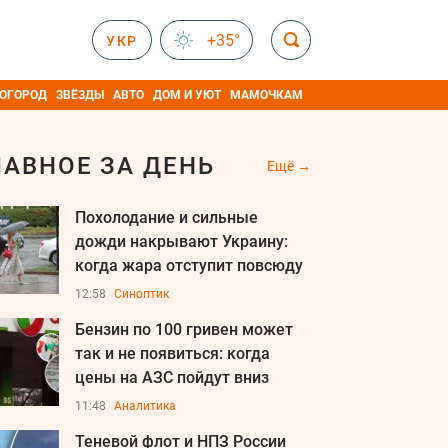
+35°
УКР
 ОГОРОД
ЗВЁЗДЫ
АВТО
ДОМ И УЮТ
МАМОЧКАМ
ЛАВНОЕ ЗА ДЕНЬ
Ещё
Похолодание и сильные
дожди накрывают Украину:
когда жара отступит повсюду
12:58
Синоптик
Бензин по 100 гривен может
так и не появиться: когда
цены на АЗС пойдут вниз
11:48
Аналитика
Теневой флот и НПЗ России