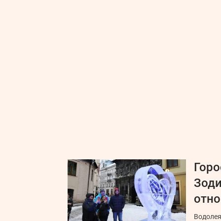
Горо
Зоди
отн
Водолея