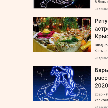
В День 
28 декабр
Риту
астр
Кры
Влад Ро
быть на
28 декабр
Бары
расс
2020
2020-й 
капитал
28 декабр