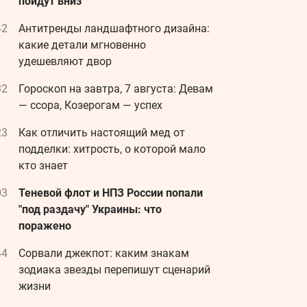
пойдут вниз
42
Антитренды ландшафтного дизайна:
какие детали мгновенно
удешевляют двор
32
Гороскоп на завтра, 7 августа: Девам
— ссора, Козерогам — успех
23
Как отличить настоящий мед от
подделки: хитрость, о которой мало
кто знает
03
Теневой флот и НПЗ России попали
"под раздачу" Украины: что
поражено
44
Сорвали джекпот: каким знакам
зодиака звезды перепишут сценарий
жизни