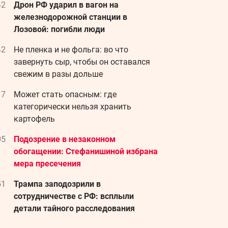
42
Дрон РФ ударил в вагон на
железнодорожной станции в
Лозовой: погибли люди
42
Не пленка и не фольга: во что
завернуть сыр, чтобы он оставался
свежим в разы дольше
17
Может стать опасным: где
категорически нельзя хранить
картофель
05
Подозрение в незаконном
обогащении: Стефанишиной избрана
мера пресечения
51
Трампа заподозрили в
сотрудничестве с РФ: всплыли
детали тайного расследования