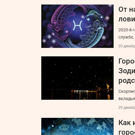
От н
лови
2020-й 
службе,
30 декабр
Горо
Зоди
родс
Скорпио
вкладыв
29 декабр
Как 
горо