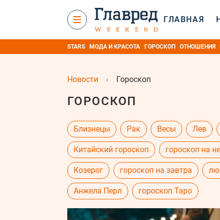
ГЛАВНАЯ
STARS
МОДА И КРАСОТА
ГОРОСКОП
ОТНОШЕНИЯ
Новости
›
Гороскоп
ГОРОСКОП
Близнецы
Рак
Весы
Лев
Китайский гороскоп
гороскоп на н
Козерог
гороскоп на завтра
лю
Анжела Перл
гороскоп Таро