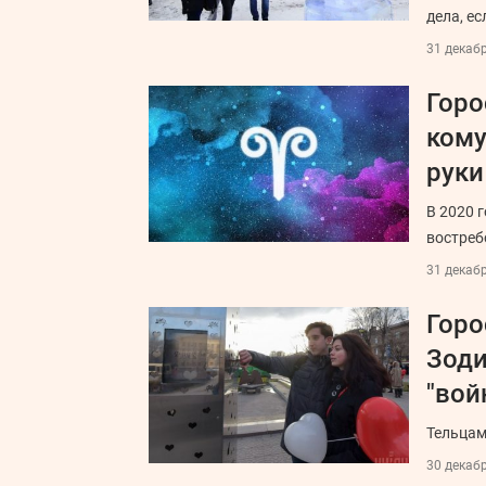
дела, ес
31 декабр
Горо
кому
руки
В 2020 
востреб
31 декабр
Горо
Зоди
"вой
Тельцам
30 декабр