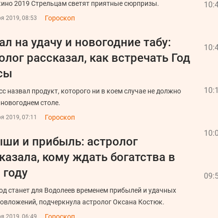
кино 2019 Стрельцам светят приятные сюрпризы.
10:
Гороскоп
я 2019, 08:53
ал на удачу и новогодние табу:
10:
олог рассказал, как встречать Год
сы
10:
сс назвал продукт, которого ни в коем случае не должно
 новогоднем столе.
Гороскоп
я 2019, 07:11
10:
ши и прибыль: астролог
казала, кому ждать богатства в
 году
09:
год станет для Водолеев временем прибылей и удачных
овложений, подчеркнула астролог Оксана Костюк.
Гороскоп
я 2019, 06:49