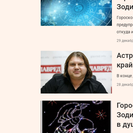
Зоди
Гороско
предупр
откуда 
29 декабр
Астр
край
В конце
28 декабр
Горо
Зоди
в ду