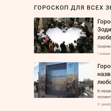
ГОРОСКОП ДЛЯ ВСЕХ 
Горо
Зоди
люб
Скорпио
1 января 
Горо
назв
люб
В серед
посовет
31 декабр