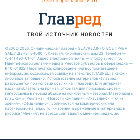
Ольга Сумская
Отчет о прозрачности JTI
Праздничное меню
Филипп Киркоров
ТВОЙ ИСТОЧНИК НОВОСТЕЙ
©2002-2026, Онлайн-медиа Главред - GLAVRED.INFO. ВСЕ ПРАВА
ЗАЩИЩЕНЫ. 04080, г. Киев, ул. Кириловская, дом 23. Телефон —
(044) 490-01-01. Адрес электронной почты — info@glavred.info.
Идентификатор онлайн-медиа в Реестре cубъектов в сфере медиа —
R40-01822.
Перепечатка, копирование или воспроизведение
информации, содержащей ссылку на агенство ГЛАВРЕД, в каком-
либо виде запрещено. Использование материалов «Главред»
разрешается при условии ссылки на «Главред». Для интернет-
изданий обязательна прямая, открытая для поисковых систем,
гиперссылка в первом абзаце на конкретный материал. Материалы с
плашками «Реклама», «Новости компаний», «Актуально», «Точка
зрения», «Официально» публикуются на коммерческих или
партнерских началах. Точки зрения, выраженные в материалах в
рубрике "Мнения", не всегда совпадают с мнением редакции.