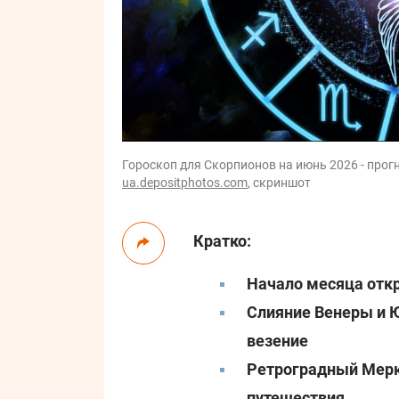
Гороскоп для Скорпионов на июнь 2026 - прогн
ua.depositphotos.com
, скриншот
Кратко:
Начало месяца отк
Слияние Венеры и Ю
везение
Ретроградный Мерк
путешествия