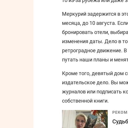
то из-за рубежа или даже 
Меркурий задержится в это
месяца, до 10 августа. Ес
бронировать отели, выбир
изменения даты. Дело в то
ретроградное движение. В
путать наши планы и менят
Кроме того, девятый дом 
издательское дело. Вы мож
журналов или подписать к
собственной книги.
РЕКОМ
Судьб