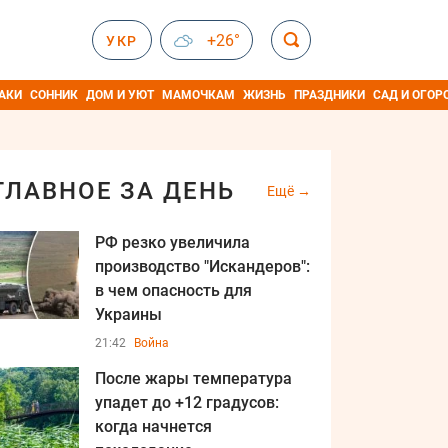
+26°
УКР
АКИ
СОННИК
ДОМ И УЮТ
МАМОЧКАМ
ЖИЗНЬ
ПРАЗДНИКИ
САД И ОГОР
ГЛАВНОЕ ЗА ДЕНЬ
Ещё
РФ резко увеличила
производство "Искандеров":
в чем опасность для
Украины
21:42
Война
После жары температура
упадет до +12 градусов:
когда начнется