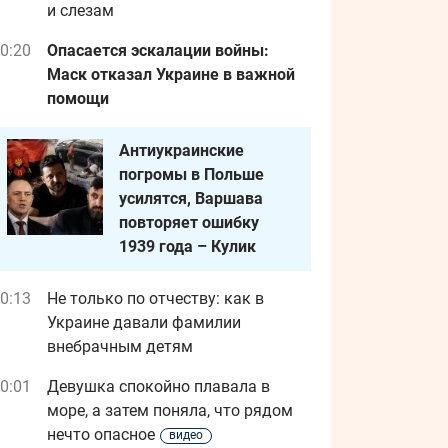
и слезам
0:20
Опасается эскалации войны:
Маск отказал Украине в важной
помощи
Антиукраинские
погромы в Польше
усилятся, Варшава
повторяет ошибку
1939 года – Кулик
0:13
Не только по отчеству: как в
Украине давали фамилии
внебрачным детям
0:01
Девушка спокойно плавала в
море, а затем поняла, что рядом
нечто опасное
видео