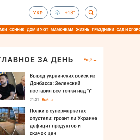
+18°
УКР
АКИ
СОННИК
ДОМ И УЮТ
МАМОЧКАМ
ЖИЗНЬ
ПРАЗДНИКИ
САД И ОГОР
ГЛАВНОЕ ЗА ДЕНЬ
Ещё
Вывод украинских войск из
Донбасса: Зеленский
поставил все точки над "i"
21:31
Война
Полки в супермаркетах
опустели: грозит ли Украине
дефицит продуктов и
скачок цен