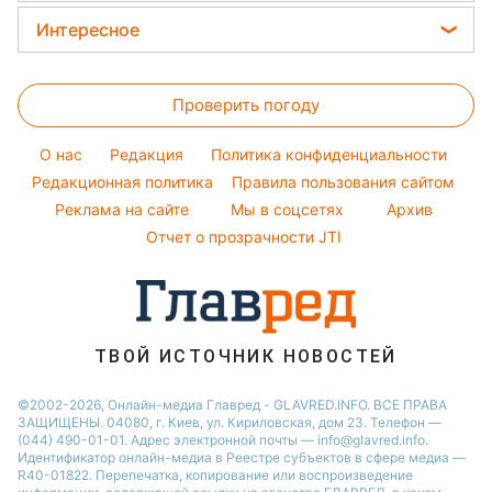
Новости моды
Кейт Миддлтон
Закуски
Новости Львова
Интересное
Советы от Андре Тана
Алла Пугачева
Салаты
Новости Запорожья
Головоломки
Женские стрижки
Максим Галкин
Простые блюда
Новости Днепра
Проверить погоду
Тесты по картинке
Окрашивание волос
Настя Каменских
Легкие десерты
Новости Тернополя
Оптические иллюзии
Красивый маникюр
Виталий Козловский
O нас
Редакция
Политика конфиденциальности
Напитки
Новости Житомира
Народные приметы
Редакционная политика
Правила пользования сайтом
Потап
Праздничное меню
Новости Одессы
Реклама на сайте
Мы в соцсетях
Архив
Все о шоу-бизнесе
София Ротару
Новости Харькова
Отчет о прозрачности JTI
Новости Полтавы
ТВОЙ ИСТОЧНИК НОВОСТЕЙ
©2002-2026, Онлайн-медиа Главред - GLAVRED.INFO. ВСЕ ПРАВА
ЗАЩИЩЕНЫ. 04080, г. Киев, ул. Кириловская, дом 23. Телефон —
(044) 490-01-01. Адрес электронной почты — info@glavred.info.
Идентификатор онлайн-медиа в Реестре cубъектов в сфере медиа —
R40-01822.
Перепечатка, копирование или воспроизведение