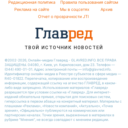
Погода на завтра
Редакционная политика
Правила пользования сайтом
София Ротару
Новости Черкассы
Реклама на сайте
Мы в соцсетях
Архив
Пылевая буря
Ольга Сумская
Новости Ровно
Отчет о прозрачности JTI
Новости Запорожья
ТВОЙ ИСТОЧНИК НОВОСТЕЙ
©2002-2026, Онлайн-медиа Главред - GLAVRED.INFO. ВСЕ ПРАВА
ЗАЩИЩЕНЫ. 04080, г. Киев, ул. Кириловская, дом 23. Телефон —
(044) 490-01-01. Адрес электронной почты — info@glavred.info.
Идентификатор онлайн-медиа в Реестре cубъектов в сфере медиа —
R40-01822.
Перепечатка, копирование или воспроизведение
информации, содержащей ссылку на агенство ГЛАВРЕД, в каком-
либо виде запрещено. Использование материалов «Главред»
разрешается при условии ссылки на «Главред». Для интернет-
изданий обязательна прямая, открытая для поисковых систем,
гиперссылка в первом абзаце на конкретный материал. Материалы с
плашками «Реклама», «Новости компаний», «Актуально», «Точка
зрения», «Официально» публикуются на коммерческих или
партнерских началах. Точки зрения, выраженные в материалах в
рубрике "Мнения", не всегда совпадают с мнением редакции.